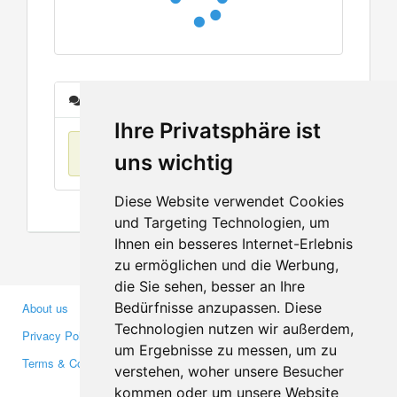
Messages
Ihre Privatsphäre ist
No items found
uns wichtig
Diese Website verwendet Cookies
und Targeting Technologien, um
Ihnen ein besseres Internet-Erlebnis
zu ermöglichen und die Werbung,
die Sie sehen, besser an Ihre
Bedürfnisse anzupassen. Diese
About us
Business Partners
Technologien nutzen wir außerdem,
Privacy Policy
Investors
um Ergebnisse zu messen, um zu
Terms & Conditions
Press
verstehen, woher unsere Besucher
Media
kommen oder um unsere Website