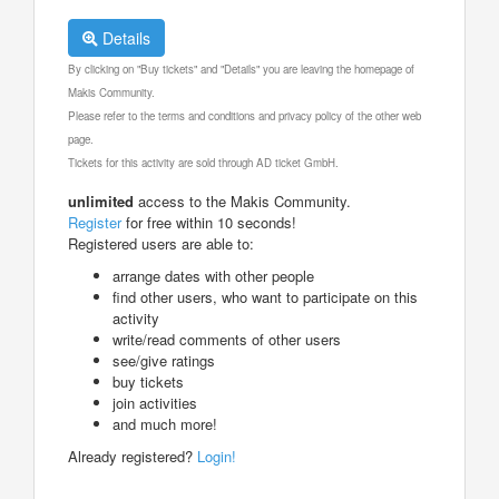
Details
By clicking on "Buy tickets" and "Details" you are leaving the homepage of
Makis Community.
Please refer to the terms and conditions and privacy policy of the other web
page.
Tickets for this activity are sold through AD ticket GmbH.
unlimited
access to the Makis Community.
Register
for free within 10 seconds!
Registered users are able to:
arrange dates with other people
find other users, who want to participate on this
activity
write/read comments of other users
see/give ratings
buy tickets
join activities
and much more!
Already registered?
Login!