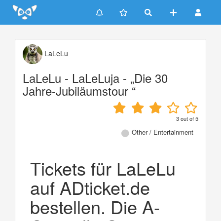
Update cookies preferences
LaLeLu
LaLeLu - LaLeLuja - „Die 30
Jahre-Jubiläumstour “
3
out of
5
Other / Entertainment
Tickets für LaLeLu
auf ADticket.de
bestellen. Die A-