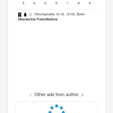
3
4
5
6
7
8
9
Viktoriastraße 10-18, 12105, Berlin
Überdachte Freiluftbühne
Other ads from author