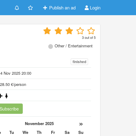
Publish an ad
Login
3
out of
5
Other / Entertainment
finished
14 Nov 2025 20:00
28.50 €/person
Subscribe
«
»
November 2025
o
Tu
We
Th
Fr
Sa
Su