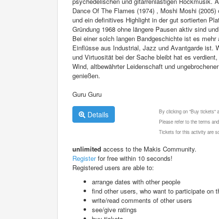
psychedelischen und gitarrenlastigen Rockmusik. Al
Dance Of The Flames (1974) , Moshi Moshi (2005) 
und ein definitives Highlight in der gut sortierten P
Gründung 1968 ohne längere Pausen aktiv sind und
Bei einer solch langen Bandgeschichte ist es mehr 
Einflüsse aus Industrial, Jazz und Avantgarde ist. 
und Virtuosität bei der Sache bleibt hat es verdient
Wind, altbewährter Leidenschaft und ungebrochener
genießen.
Guru Guru
By clicking on "Buy tickets"
Details
Please refer to the terms and
Tickets for this activity are
unlimited
access to the Makis Community.
Register
for free within 10 seconds!
Registered users are able to:
arrange dates with other people
find other users, who want to participate on th
write/read comments of other users
see/give ratings
buy tickets