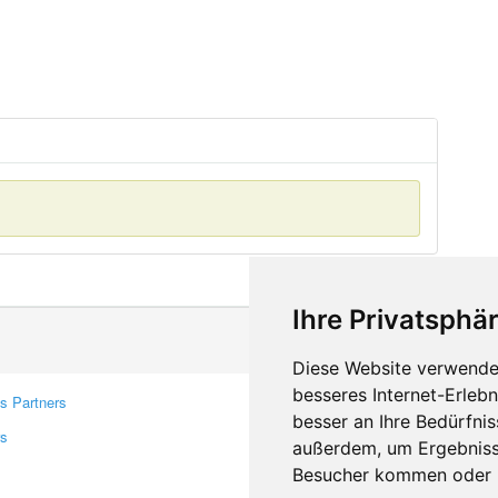
Ihre Privatsphär
Diese Website verwendet
besseres Internet-Erleb
s Partners
Contacts
besser an Ihre Bedürfni
rs
Feedback
außerdem, um Ergebniss
Report A Bug
Besucher kommen oder u