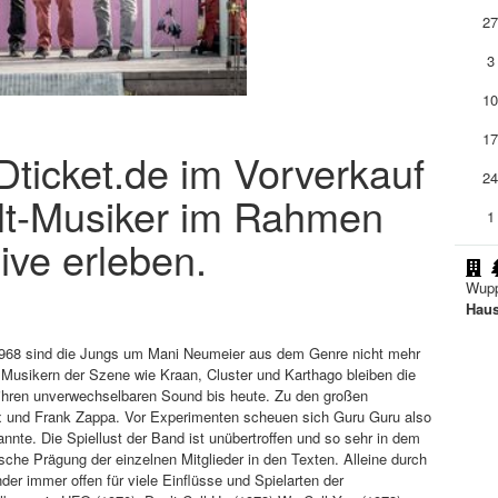
2
3
1
1
ADticket.de im Vorverkauf
2
ult-Musiker im Rahmen
1
ive erleben.
Wupp
Haus
 1968 sind die Jungs um Mani Neumeier aus dem Genre nicht mehr
usikern der Szene wie Kraan, Cluster und Karthago bleiben die
ch ihren unverwechselbaren Sound bis heute. Zu den großen
rix und Frank Zappa. Vor Experimenten scheuen sich Guru Guru also
nnte. Die Spiellust der Band ist unübertroffen und so sehr in dem
sche Prägung der einzelnen Mitglieder in den Texten. Alleine durch
der immer offen für viele Einflüsse und Spielarten der