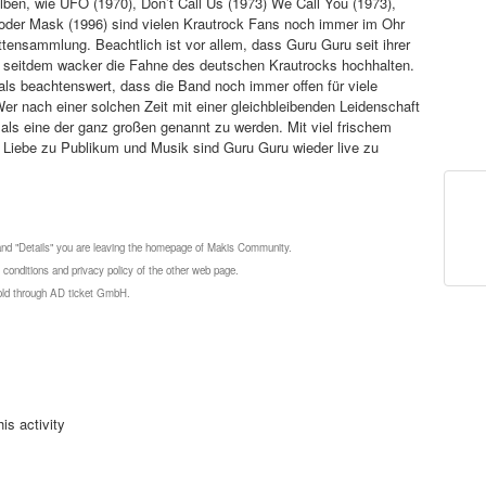
ben, wie UFO (1970), Don’t Call Us (1973) We Call You (1973),
oder Mask (1996) sind vielen Krautrock Fans noch immer im Ohr
lattensammlung. Beachtlich ist vor allem, dass Guru Guru seit ihrer
 seitdem wacker die Fahne des deutschen Krautrocks hochhalten.
als beachtenswert, dass die Band noch immer offen für viele
Wer nach einer solchen Zeit mit einer gleichbleibenden Leidenschaft
, als eine der ganz großen genannt zu werden. Mit viel frischem
 Liebe zu Publikum und Musik sind Guru Guru wieder live zu
 and "Details" you are leaving the homepage of Makis Community.
 conditions and privacy policy of the other web page.
 sold through AD ticket GmbH.
is activity