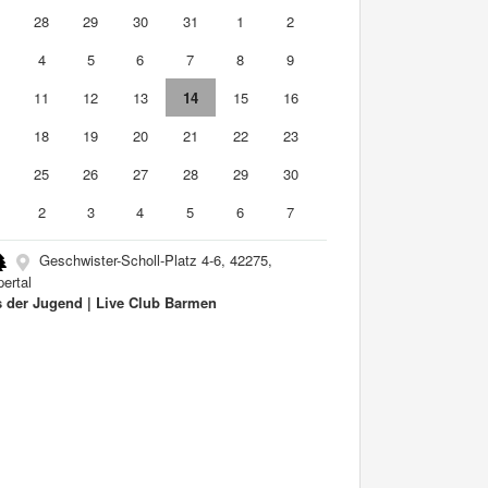
7
28
29
30
31
1
2
4
5
6
7
8
9
0
11
12
13
14
15
16
7
18
19
20
21
22
23
4
25
26
27
28
29
30
2
3
4
5
6
7
Geschwister-Scholl-Platz 4-6, 42275,
ertal
 der Jugend | Live Club Barmen