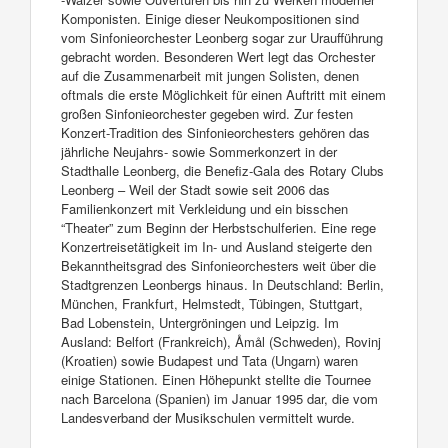
Komponisten. Einige dieser Neukompositionen sind
vom Sinfonieorchester Leonberg sogar zur Uraufführung
gebracht worden. Besonderen Wert legt das Orchester
auf die Zusammenarbeit mit jungen Solisten, denen
oftmals die erste Möglichkeit für einen Auftritt mit einem
großen Sinfonieorchester gegeben wird. Zur festen
Konzert-Tradition des Sinfonieorchesters gehören das
jährliche Neujahrs- sowie Sommerkonzert in der
Stadthalle Leonberg, die Benefiz-Gala des Rotary Clubs
Leonberg – Weil der Stadt sowie seit 2006 das
Familienkonzert mit Verkleidung und ein bisschen
“Theater” zum Beginn der Herbstschulferien. Eine rege
Konzertreisetätigkeit im In- und Ausland steigerte den
Bekanntheitsgrad des Sinfonieorchesters weit über die
Stadtgrenzen Leonbergs hinaus. In Deutschland: Berlin,
München, Frankfurt, Helmstedt, Tübingen, Stuttgart,
Bad Lobenstein, Untergröningen und Leipzig. Im
Ausland: Belfort (Frankreich), Åmål (Schweden), Rovinj
(Kroatien) sowie Budapest und Tata (Ungarn) waren
einige Stationen. Einen Höhepunkt stellte die Tournee
nach Barcelona (Spanien) im Januar 1995 dar, die vom
Landesverband der Musikschulen vermittelt wurde.