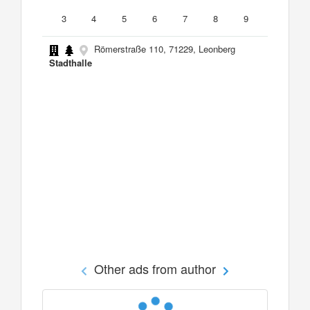
3
4
5
6
7
8
9
Römerstraße 110, 71229, Leonberg
Stadthalle
Other ads from author