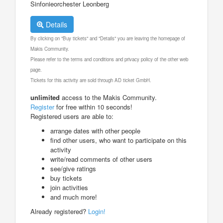
Sinfonieorchester Leonberg
Details
By clicking on "Buy tickets" and "Details" you are leaving the homepage of
Makis Community.
Please refer to the terms and conditions and privacy policy of the other web
page.
Tickets for this activity are sold through AD ticket GmbH.
unlimited
access to the Makis Community.
Register
for free within 10 seconds!
Registered users are able to:
arrange dates with other people
find other users, who want to participate on this
activity
write/read comments of other users
see/give ratings
buy tickets
join activities
and much more!
Already registered?
Login!