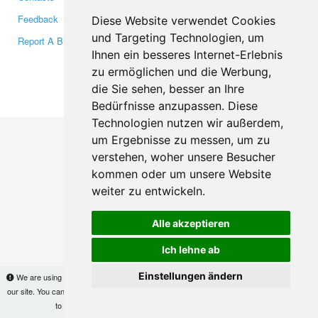
Feedback
Twitter
Diese Website verwendet Cookies
und Targeting Technologien, um
Report A Bug
YouTube
Ihnen ein besseres Internet-Erlebnis
Google+
zu ermöglichen und die Werbung,
die Sie sehen, besser an Ihre
Makis
© Copyright 2026
Bedürfnisse anzupassen. Diese
Technologien nutzen wir außerdem,
um Ergebnisse zu messen, um zu
verstehen, woher unsere Besucher
kommen oder um unsere Website
weiter zu entwickeln.
Alle akzeptieren
Ich lehne ab
Einstellungen ändern
We are using cookies to provide statistics that help us give you the best experience of
our site. You can find out more
here
and block them if you prefer. However, by continuing
to use the site without changes, you are agreeing to it.
OK