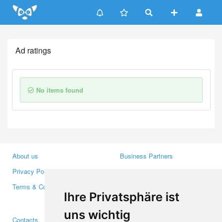
Update cookies preferences
Ad ratings
No items found
About us
Business Partners
Privacy Policy
Investors
Terms & Conditions
Press
Ihre Privatsphäre ist
Media
uns wichtig
Contacts
Facebook