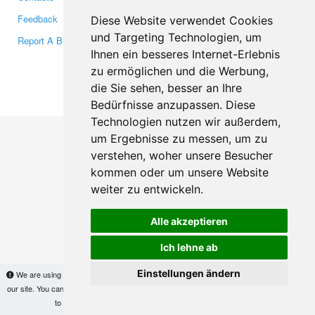
Feedback
Twitter
Diese Website verwendet Cookies
und Targeting Technologien, um
Report A Bug
YouTube
Ihnen ein besseres Internet-Erlebnis
Google+
zu ermöglichen und die Werbung,
die Sie sehen, besser an Ihre
Makis
© Copyright 2026
Bedürfnisse anzupassen. Diese
Technologien nutzen wir außerdem,
um Ergebnisse zu messen, um zu
verstehen, woher unsere Besucher
kommen oder um unsere Website
weiter zu entwickeln.
Alle akzeptieren
Ich lehne ab
Einstellungen ändern
We are using cookies to provide statistics that help us give you the best experience of
our site. You can find out more
here
and block them if you prefer. However, by continuing
to use the site without changes, you are agreeing to it.
OK