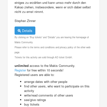
einiges zu erzählen und kann umso mehr durch den
Kakao ziehen, insbesondere, wenn er sich dabei selbst
nicht zu ernst nimmt.
Stephan Zinner
Details
By clicking on "Buy tickets" and "Details" you are leaving the homepage of
Makis Community.
Please refer to the terms and conditions and privacy policy of the other web
page.
Tickets for this activity are sold through AD ticket GmbH.
unlimited
access to the Makis Community.
Register
for free within 10 seconds!
Registered users are able to:
arrange dates with other people
find other users, who want to participate on this
activity
write/read comments of other users
see/give ratings
buy tickets