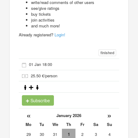
write/read comments of other users
see/give ratings
buy tickets
join activities
and much more!
Already registered?
Login!
finished
01 Jan 18:00
25.50 €/person
Subscribe
«
»
January 2026
Mo
Tu
We
Th
Fr
Sa
Su
29
30
31
1
2
3
4