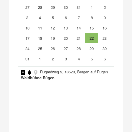
27
28
29
30
31
1
2
3
4
5
6
7
8
9
10
11
12
13
14
15
16
17
18
19
20
21
22
23
24
25
26
27
28
29
30
31
1
2
3
4
5
6
Rugardweg 9, 18528, Bergen auf Rügen
Waldbühne Rügen