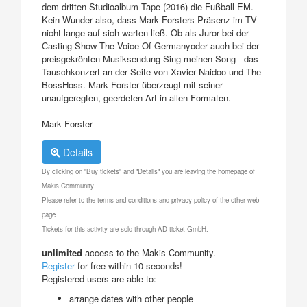
dem dritten Studioalbum Tape (2016) die Fußball-EM.
Kein Wunder also, dass Mark Forsters Präsenz im TV
nicht lange auf sich warten ließ. Ob als Juror bei der
Casting-Show The Voice Of Germanyoder auch bei der
preisgekrönten Musiksendung Sing meinen Song - das
Tauschkonzert an der Seite von Xavier Naidoo und The
BossHoss. Mark Forster überzeugt mit seiner
unaufgeregten, geerdeten Art in allen Formaten.
Mark Forster
Details
By clicking on "Buy tickets" and "Details" you are leaving the homepage of
Makis Community.
Please refer to the terms and conditions and privacy policy of the other web
page.
Tickets for this activity are sold through AD ticket GmbH.
unlimited
access to the Makis Community.
Register
for free within 10 seconds!
Registered users are able to:
arrange dates with other people