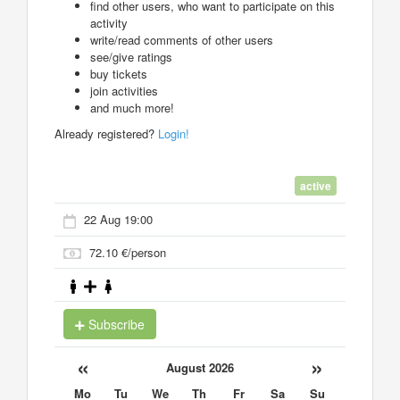
find other users, who want to participate on this
activity
write/read comments of other users
see/give ratings
buy tickets
join activities
and much more!
Already registered?
Login!
active
22 Aug 19:00
72.10 €/person
Subscribe
«
»
August 2026
Mo
Tu
We
Th
Fr
Sa
Su