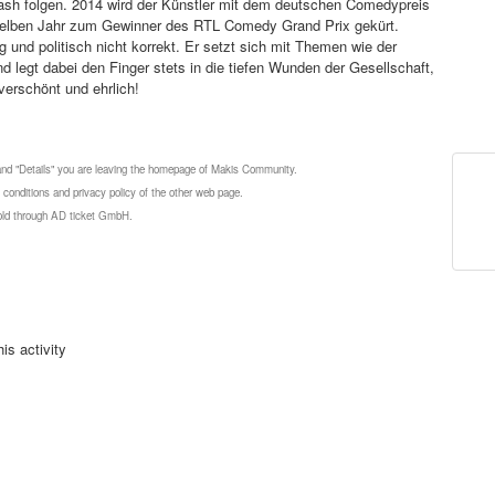
wash folgen. 2014 wird der Künstler mit dem deutschen Comedypreis
selben Jahr zum Gewinner des RTL Comedy Grand Prix gekürt.
und politisch nicht korrekt. Er setzt sich mit Themen wie der
 legt dabei den Finger stets in die tiefen Wunden der Gesellschaft,
verschönt und ehrlich!
 and "Details" you are leaving the homepage of Makis Community.
 conditions and privacy policy of the other web page.
 sold through AD ticket GmbH.
is activity