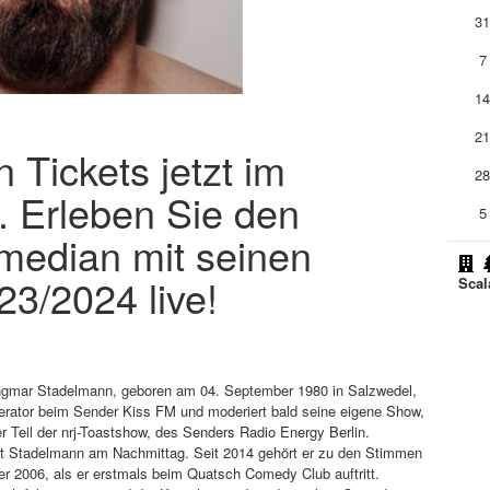
3
7
1
2
Tickets jetzt im
2
. Erleben Sie den
5
median mit seinen
3/2024 live!
Scal
ngmar Stadelmann, geboren am 04. September 1980 in Salzwedel,
erator beim Sender Kiss FM und moderiert bald seine eigene Show,
 Teil der nrj-Toastshow, des Senders Radio Energy Berlin.
t Stadelmann am Nachmittag. Seit 2014 gehört er zu den Stimmen
er 2006, als er erstmals beim Quatsch Comedy Club auftritt.