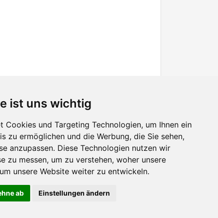
e ist uns wichtig
 Cookies und Targeting Technologien, um Ihnen ein
nis zu ermöglichen und die Werbung, die Sie sehen,
Facebook
sse anzupassen. Diese Technologien nutzen wir
Twitter
e zu messen, um zu verstehen, woher unsere
YouTube
m unsere Website weiter zu entwickeln.
Google+
lehne ab
Einstellungen ändern
 continuing to use the site without changes, you are agreeing to it.
OK