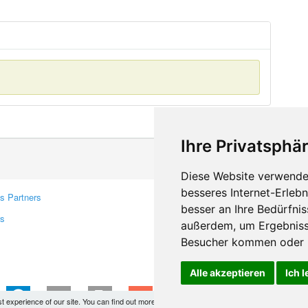
Ihre Privatsphär
Diese Website verwendet
besseres Internet-Erleb
s Partners
Contacts
besser an Ihre Bedürfni
rs
Feedback
außerdem, um Ergebniss
Report A Bug
Besucher kommen oder u
Alle akzeptieren
Ich 
Makis
© Copyright 2026
st experience of our site. You can find out more
here
and block them if you prefer. However, by