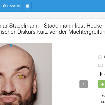
Show all
mar Stadelmann - Stadelmann liest Höcke -
irischer Diskurs kurz vor der Machtergreifu
M