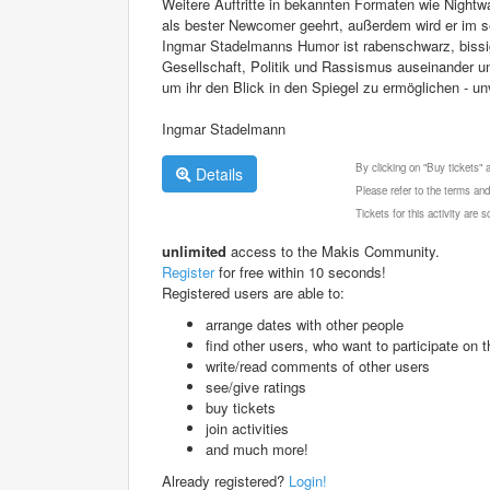
Weitere Auftritte in bekannten Formaten wie Night
als bester Newcomer geehrt, außerdem wird er im 
Ingmar Stadelmanns Humor ist rabenschwarz, bissig 
Gesellschaft, Politik und Rassismus auseinander und
um ihr den Blick in den Spiegel zu ermöglichen - un
Ingmar Stadelmann
By clicking on "Buy tickets"
Details
Please refer to the terms and
Tickets for this activity are
unlimited
access to the Makis Community.
Register
for free within 10 seconds!
Registered users are able to:
arrange dates with other people
find other users, who want to participate on th
write/read comments of other users
see/give ratings
buy tickets
join activities
and much more!
Already registered?
Login!