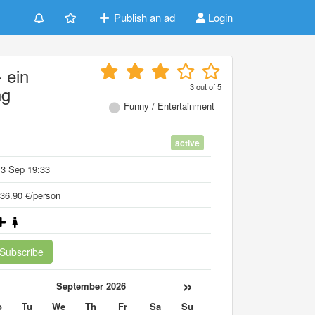
Publish an ad
Login
 ein
3
out of
5
ng
Funny / Entertainment
active
13 Sep 19:33
36.90 €/person
Subscribe
«
»
September 2026
o
Tu
We
Th
Fr
Sa
Su