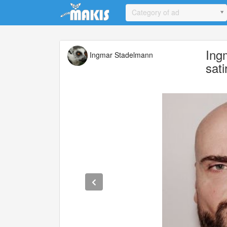
Update cookies preferences
Category of ad
Ing
Ingmar Stadelmann
sat