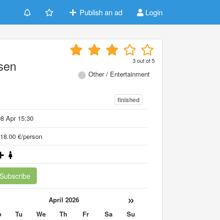
Publish an ad
Login
3
out of
5
isen
Other / Entertainment
finished
8 Apr 15:30
18.00 €/person
Subscribe
«
»
April 2026
o
Tu
We
Th
Fr
Sa
Su