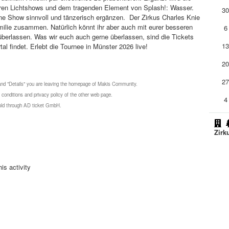
ären Lichtshows und dem tragenden Element von Splash!: Wasser.
3
tene Show sinnvoll und tänzerisch ergänzen. Der Zirkus Charles Knie
milie zusammen. Natürlich könnt ihr aber auch mit eurer besseren
6
 überlassen. Was wir euch auch gerne überlassen, sind die Tickets
1
tal findet. Erlebt die Tournee in Münster 2026 live!
2
2
 and "Details" you are leaving the homepage of Makis Community.
 conditions and privacy policy of the other web page.
4
 sold through AD ticket GmbH.
Zirk
is activity