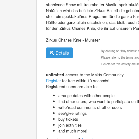
strahlende Show mit traumhafter Musik, spektakul
Natürlich wird das beliebte Zirkus-Ballett die gebo
stellt ein spektakuläres Programm für die ganze Fa
Hälfte oder ganz allein erscheinen, das bleibt euch
für den Zirkus Charles Knie, die ihr auf unserem Por
Zirkus Charles Knie - Münster
By clicking on "Buy tickets"
Details
Please refer to the terms and
Tickets for this activity are
unlimited
access to the Makis Community.
Register
for free within 10 seconds!
Registered users are able to:
arrange dates with other people
find other users, who want to participate on th
write/read comments of other users
see/give ratings
buy tickets
join activities
and much more!