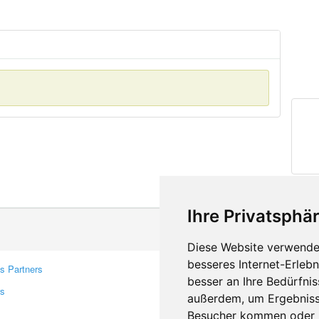
Ihre Privatsphär
Diese Website verwendet
besseres Internet-Erleb
s Partners
Contacts
besser an Ihre Bedürfni
rs
Feedback
außerdem, um Ergebniss
Report A Bug
Besucher kommen oder u