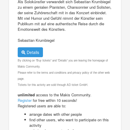
Als Solokünstler verwandelt sich Sebastian Krumbiegel
zu einem genialen Pianisten, Chansonnier und Solisten,
der seine Zuhörerschaft mit in das Konzert einbindet.
Mit viel Humor und Gefühl nimmt der Künstler sein
Publikum mit auf eine authentische Reise durch die
Emotionswelt des Künstlers.
Sebastian Krumbiegel
Details
By clicking on "Buy tickets" and "Details" you are leaving the homepage of
Makis Community.
Please refer to the terms and conditions and privacy policy of the other web
page.
Tickets for this activity are sold through AD ticket GmbH.
unlimited
access to the Makis Community.
Register
for free within 10 seconds!
Registered users are able to:
arrange dates with other people
find other users, who want to participate on this
activity