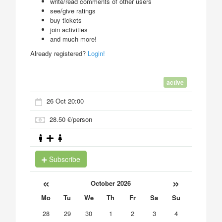
write/read comments of other users
see/give ratings
buy tickets
join activities
and much more!
Already registered?
Login!
active
26 Oct 20:00
28.50 €/person
Subscribe
«
»
October 2026
Mo
Tu
We
Th
Fr
Sa
Su
28
29
30
1
2
3
4