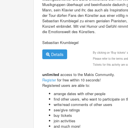
Musikgruppen überhaupt und beeinflusste dadurch 
Mann, sein Klavier und ihr, das auch als Inspiratio
der Tour dürfen Fans den Künstler aus einer völlig 
Sebastian Krumbiegel zu einem genialen Pianisten, 
Konzert einbindet. Mit viel Humor und Gefühl nimmt
die Emotionswelt des Künstlers.
Sebastian Krumbiegel
By clicking on "Buy tickets"
Details
Please refer to the terms and
Tickets for this activity are
unlimited
access to the Makis Community.
Register
for free within 10 seconds!
Registered users are able to:
arrange dates with other people
find other users, who want to participate on th
write/read comments of other users
see/give ratings
buy tickets
join activities
and much more!