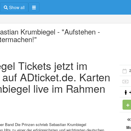
Show all
astian Krumbiegel - "Aufstehen -
termachen!"
el Tickets jetzt im
2
 auf ADticket.de. Karten
mbiegel live im Rahmen
ner Band Die Prinzen schrieb Sebastian Krumbiegel
M
n Hits zu einer der erfolgreichsten und wichtigsten deutschen