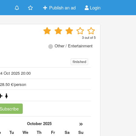
Publish an ad
Login
3
out of
5
Other / Entertainment
finished
4 Oct 2025 20:00
28.50 €/person
Subscribe
«
»
October 2025
o
Tu
We
Th
Fr
Sa
Su