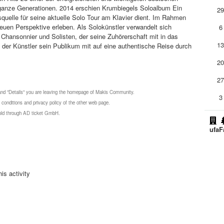
ganze Generationen. 2014 erschien Krumbiegels Soloalbum Ein
2
nsquelle für seine aktuelle Solo Tour am Klavier dient. Im Rahmen
neuen Perspektive erleben. Als Solokünstler verwandelt sich
6
Chansonnier und Solisten, der seine Zuhörerschaft mit in das
1
 der Künstler sein Publikum mit auf eine authentische Reise durch
2
2
 and "Details" you are leaving the homepage of Makis Community.
3
 conditions and privacy policy of the other web page.
 sold through AD ticket GmbH.
ufaF
is activity