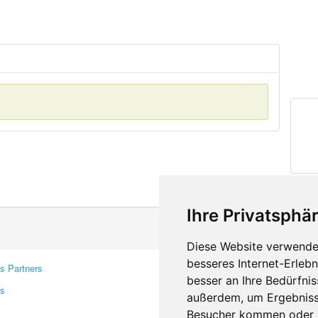
Ihre Privatsphär
Diese Website verwendet
besseres Internet-Erleb
s Partners
Contacts
besser an Ihre Bedürfni
rs
Feedback
außerdem, um Ergebniss
Report A Bug
Besucher kommen oder u