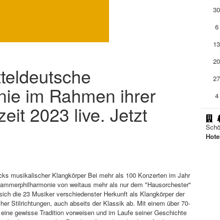
3
6
1
2
tteldeutsche
2
ie im Rahmen ihrer
4
eit 2023 live. Jetzt
Schö
Hote
ks musikalischer Klangkörper Bei mehr als 100 Konzerten im Jahr
ammerphilharmonie von weitaus mehr als nur dem "Hausorchester"
ich die 23 Musiker verschiedenster Herkunft als Klangkörper der
er Stilrichtungen, auch abseits der Klassik ab. Mit einem über 70-
eine gewisse Tradition vorweisen und im Laufe seiner Geschichte