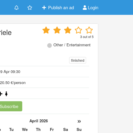
Publish an ad
Login
iele
3
out of
5
Other / Entertainment
finished
9 Apr 09:30
20.50 €/person
Subscribe
«
»
April 2026
o
Tu
We
Th
Fr
Sa
Su