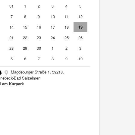
0
31
1
2
3
4
5
7
8
9
10
11
12
3
14
15
16
17
18
19
0
21
22
23
24
25
26
7
28
29
30
1
2
3
5
6
7
8
9
10
Magdeburger Straße 1, 39218,
nebeck-Bad Salzelmen
l am Kurpark