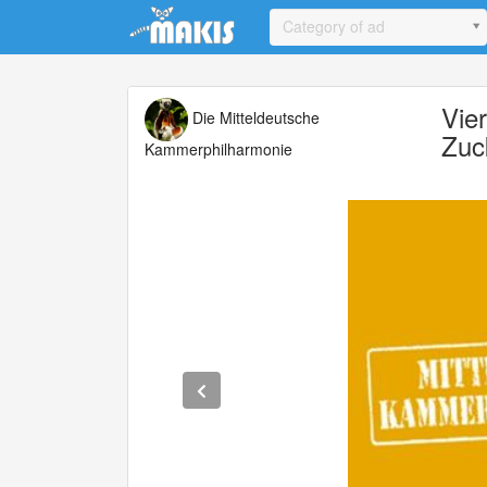
Update cookies preferences
Category of ad
Vie
Die Mitteldeutsche
Zuc
Kammerphilharmonie