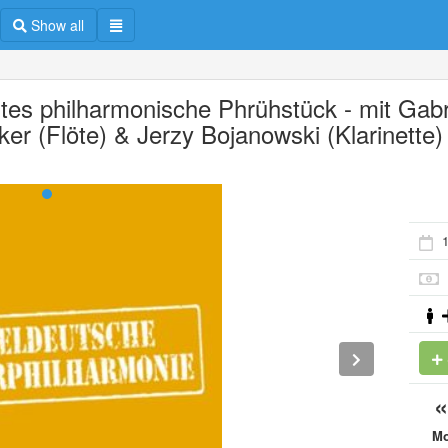
Show all
rtes philharmonische Phrühstück - mit Gabr
ker (Flöte) & Jerzy Bojanowski (Klarinette)
1
M