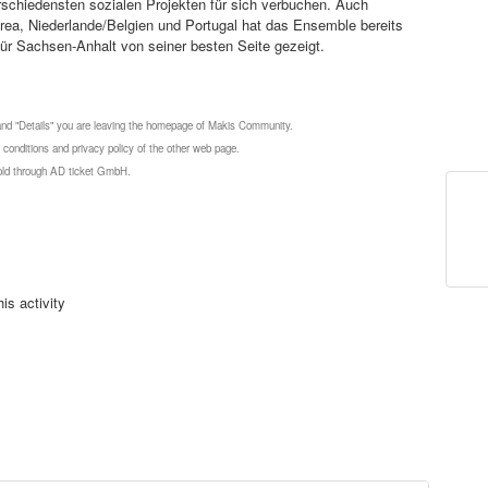
schiedensten sozialen Projekten für sich verbuchen. Auch
rea, Niederlande/Belgien und Portugal hat das Ensemble bereits
e für Sachsen-Anhalt von seiner besten Seite gezeigt.
 and "Details" you are leaving the homepage of Makis Community.
 conditions and privacy policy of the other web page.
 sold through AD ticket GmbH.
is activity