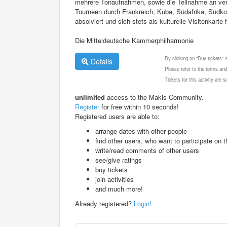
mehrere Tonaufnahmen, sowie die Teilnahme an ver
Tourneen durch Frankreich, Kuba, Südafrika, Südko
absolviert und sich stets als kulturelle Visitenkart
Die Mitteldeutsche Kammerphilharmonie
By clicking on "Buy tickets"
Details
Please refer to the terms and
Tickets for this activity are
unlimited
access to the Makis Community.
Register
for free within 10 seconds!
Registered users are able to:
arrange dates with other people
find other users, who want to participate on th
write/read comments of other users
see/give ratings
buy tickets
join activities
and much more!
Already registered?
Login!