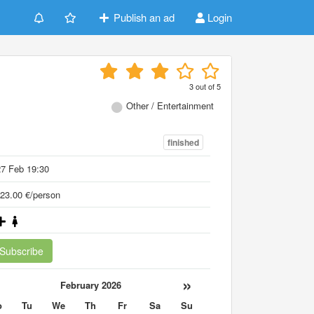
Publish an ad
Login
3
out of
5
Other / Entertainment
finished
7 Feb 19:30
23.00 €/person
Subscribe
«
»
February 2026
o
Tu
We
Th
Fr
Sa
Su