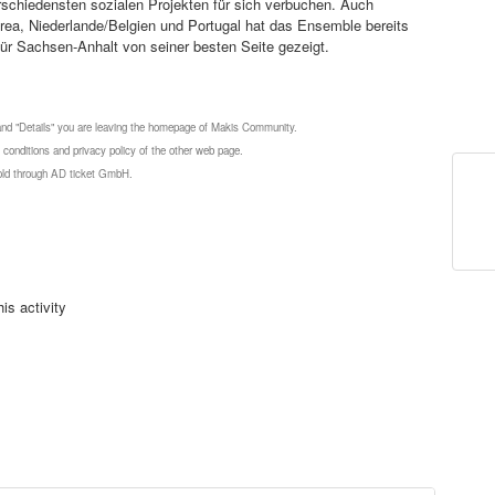
schiedensten sozialen Projekten für sich verbuchen. Auch
rea, Niederlande/Belgien und Portugal hat das Ensemble bereits
e für Sachsen-Anhalt von seiner besten Seite gezeigt.
 and "Details" you are leaving the homepage of Makis Community.
 conditions and privacy policy of the other web page.
 sold through AD ticket GmbH.
is activity