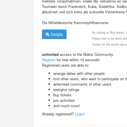
mehrere Tonaufnahmen, sowie die Teilnahme an ver
Tourneen durch Frankreich, Kuba, Südafrika, Südko
absolviert und sich stets als kulturelle Visitenkart
Die Mitteldeutsche Kammerphilharmonie
By clicking on "Buy tickets"
Details
Please refer to the terms and
Tickets for this activity are
unlimited
access to the Makis Community.
Register
for free within 10 seconds!
Registered users are able to:
arrange dates with other people
find other users, who want to participate on th
write/read comments of other users
see/give ratings
buy tickets
join activities
and much more!
Already registered?
Login!