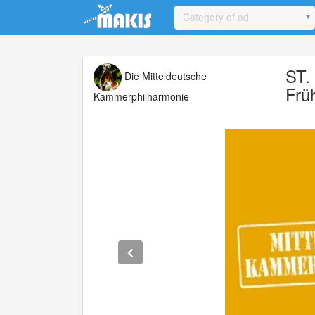
Update cookies preferences
Category of ad
ST.
Die Mitteldeutsche
Frü
Kammerphilharmonie