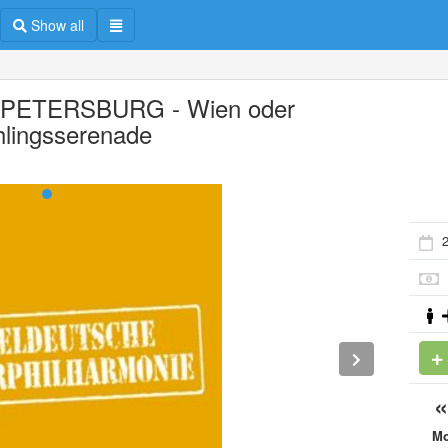
Show all
 PETERSBURG - Wien oder
hlingsserenade
2
M