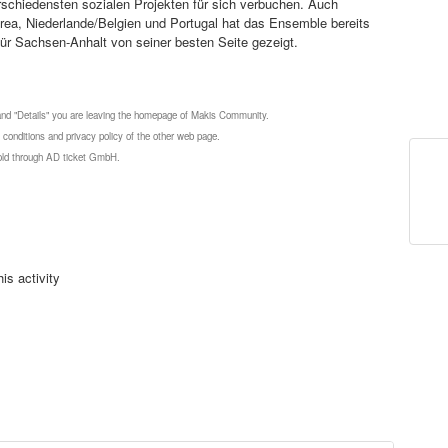
schiedensten sozialen Projekten für sich verbuchen. Auch
rea, Niederlande/Belgien und Portugal hat das Ensemble bereits
e für Sachsen-Anhalt von seiner besten Seite gezeigt.
 and "Details" you are leaving the homepage of Makis Community.
 conditions and privacy policy of the other web page.
 sold through AD ticket GmbH.
is activity