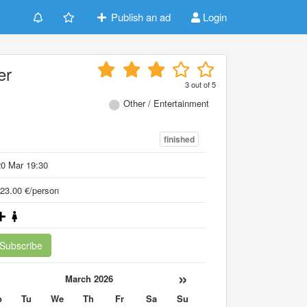
Publish an ad
Login
er
3
out of
5
Other / Entertainment
finished
0 Mar 19:30
23.00 €/person
Subscribe
«
»
March 2026
o
Tu
We
Th
Fr
Sa
Su