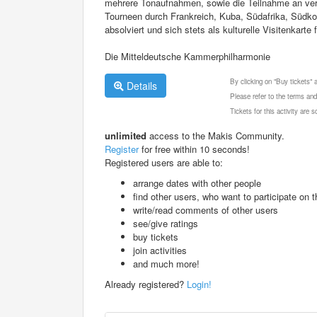
mehrere Tonaufnahmen, sowie die Teilnahme an ver
Tourneen durch Frankreich, Kuba, Südafrika, Südko
absolviert und sich stets als kulturelle Visitenkart
Die Mitteldeutsche Kammerphilharmonie
By clicking on "Buy tickets"
Details
Please refer to the terms and
Tickets for this activity are
unlimited
access to the Makis Community.
Register
for free within 10 seconds!
Registered users are able to:
arrange dates with other people
find other users, who want to participate on th
write/read comments of other users
see/give ratings
buy tickets
join activities
and much more!
Already registered?
Login!