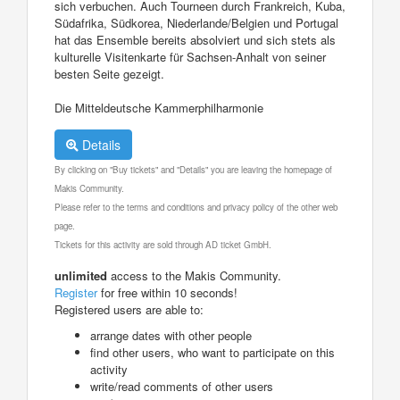
sich verbuchen. Auch Tourneen durch Frankreich, Kuba,
Südafrika, Südkorea, Niederlande/Belgien und Portugal
hat das Ensemble bereits absolviert und sich stets als
kulturelle Visitenkarte für Sachsen-Anhalt von seiner
besten Seite gezeigt.
Die Mitteldeutsche Kammerphilharmonie
Details
By clicking on "Buy tickets" and "Details" you are leaving the homepage of
Makis Community.
Please refer to the terms and conditions and privacy policy of the other web
page.
Tickets for this activity are sold through AD ticket GmbH.
unlimited
access to the Makis Community.
Register
for free within 10 seconds!
Registered users are able to:
arrange dates with other people
find other users, who want to participate on this
activity
write/read comments of other users