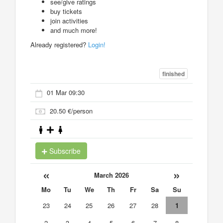
see/give ratings
buy tickets
join activities
and much more!
Already registered?
Login!
finished
01 Mar 09:30
20.50 €/person
Subscribe
«
»
March 2026
Mo
Tu
We
Th
Fr
Sa
Su
23
24
25
26
27
28
1
2
3
4
5
6
7
8