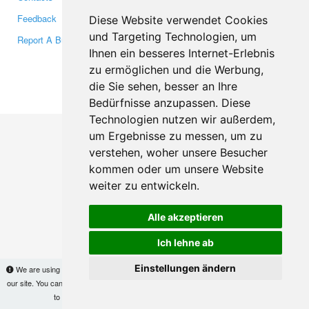
Feedback
Twitter
Diese Website verwendet Cookies
und Targeting Technologien, um
Report A Bug
YouTube
Ihnen ein besseres Internet-Erlebnis
Google+
zu ermöglichen und die Werbung,
die Sie sehen, besser an Ihre
Makis
© Copyright 2026
Bedürfnisse anzupassen. Diese
Technologien nutzen wir außerdem,
um Ergebnisse zu messen, um zu
verstehen, woher unsere Besucher
kommen oder um unsere Website
weiter zu entwickeln.
Alle akzeptieren
Ich lehne ab
Einstellungen ändern
We are using cookies to provide statistics that help us give you the best experience of
our site. You can find out more
here
and block them if you prefer. However, by continuing
to use the site without changes, you are agreeing to it.
OK