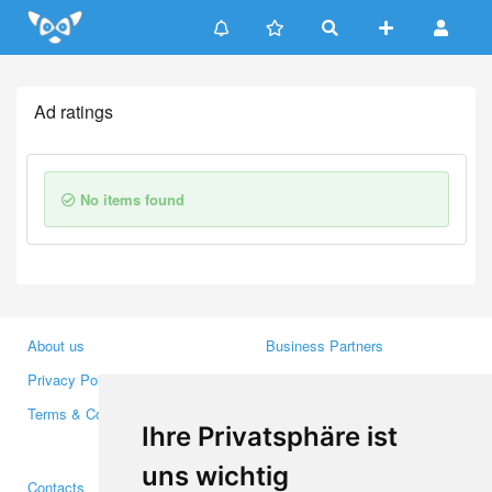
Update cookies preferences
Ad ratings
No items found
About us
Business Partners
Privacy Policy
Investors
Terms & Conditions
Press
Ihre Privatsphäre ist
Media
uns wichtig
Contacts
Facebook