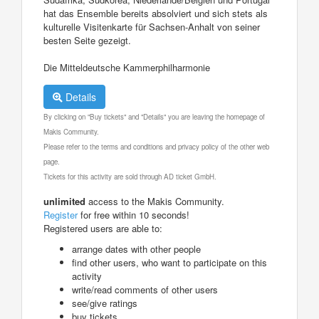
hat das Ensemble bereits absolviert und sich stets als
kulturelle Visitenkarte für Sachsen-Anhalt von seiner
besten Seite gezeigt.
Die Mitteldeutsche Kammerphilharmonie
Details
By clicking on "Buy tickets" and "Details" you are leaving the homepage of
Makis Community.
Please refer to the terms and conditions and privacy policy of the other web
page.
Tickets for this activity are sold through AD ticket GmbH.
unlimited
access to the Makis Community.
Register
for free within 10 seconds!
Registered users are able to:
arrange dates with other people
find other users, who want to participate on this
activity
write/read comments of other users
see/give ratings
buy tickets