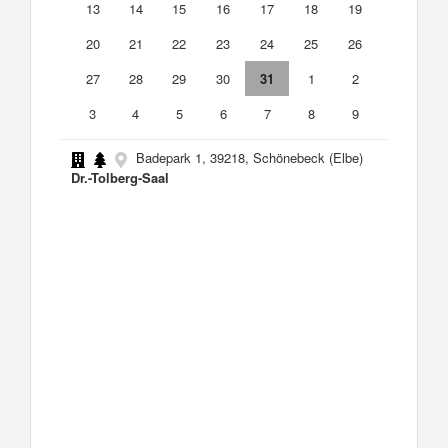
13
14
15
16
17
18
19
20
21
22
23
24
25
26
27
28
29
30
31
1
2
3
4
5
6
7
8
9
Badepark 1, 39218, Schönebeck (Elbe)
Dr.-Tolberg-Saal