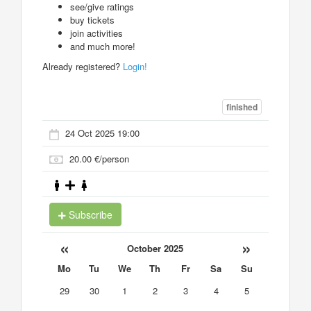
see/give ratings
buy tickets
join activities
and much more!
Already registered?
Login!
finished
24 Oct 2025 19:00
20.00 €/person
Subscribe
«
»
October 2025
Mo
Tu
We
Th
Fr
Sa
Su
29
30
1
2
3
4
5