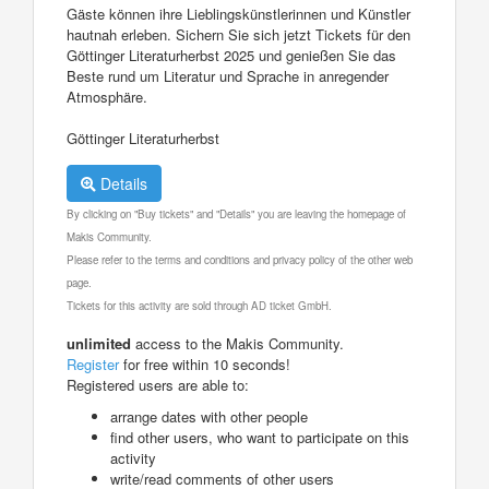
Gäste können ihre Lieblingskünstlerinnen und Künstler
hautnah erleben. Sichern Sie sich jetzt Tickets für den
Göttinger Literaturherbst 2025 und genießen Sie das
Beste rund um Literatur und Sprache in anregender
Atmosphäre.
Göttinger Literaturherbst
Details
By clicking on "Buy tickets" and "Details" you are leaving the homepage of
Makis Community.
Please refer to the terms and conditions and privacy policy of the other web
page.
Tickets for this activity are sold through AD ticket GmbH.
unlimited
access to the Makis Community.
Register
for free within 10 seconds!
Registered users are able to:
arrange dates with other people
find other users, who want to participate on this
activity
write/read comments of other users