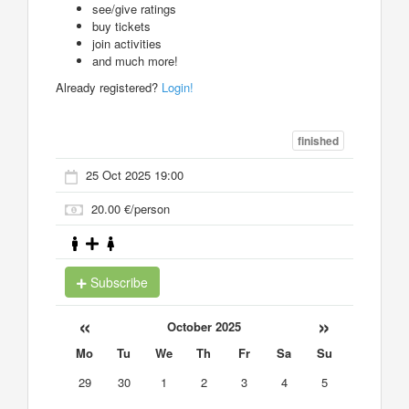
see/give ratings
buy tickets
join activities
and much more!
Already registered?
Login!
finished
25 Oct 2025 19:00
20.00 €/person
Subscribe
«
»
October 2025
Mo
Tu
We
Th
Fr
Sa
Su
29
30
1
2
3
4
5