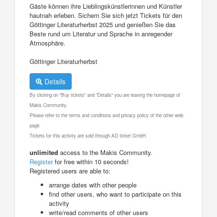
Gäste können ihre Lieblingskünstlerinnen und Künstler
hautnah erleben. Sichern Sie sich jetzt Tickets für den
Göttinger Literaturherbst 2025 und genießen Sie das
Beste rund um Literatur und Sprache in anregender
Atmosphäre.
Göttinger Literaturherbst
Details
By clicking on "Buy tickets" and "Details" you are leaving the homepage of
Makis Community.
Please refer to the terms and conditions and privacy policy of the other web
page.
Tickets for this activity are sold through AD ticket GmbH.
unlimited
access to the Makis Community.
Register
for free within 10 seconds!
Registered users are able to:
arrange dates with other people
find other users, who want to participate on this
activity
write/read comments of other users