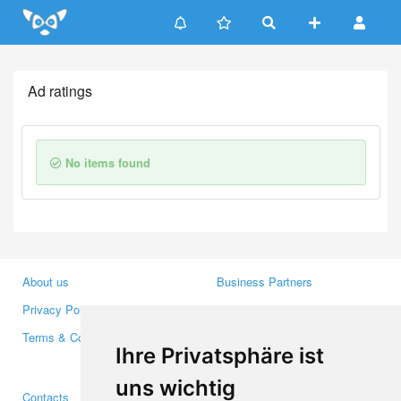
Update cookies preferences
Ad ratings
No items found
About us
Business Partners
Privacy Policy
Investors
Terms & Conditions
Press
Ihre Privatsphäre ist
Media
uns wichtig
Contacts
Facebook