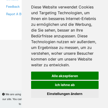
Feedback
Twitter
Diese Website verwendet Cookies
und Targeting Technologien, um
Report A Bug
YouTube
Ihnen ein besseres Internet-Erlebnis
Google+
zu ermöglichen und die Werbung,
die Sie sehen, besser an Ihre
Makis
© Copyright 2026
Bedürfnisse anzupassen. Diese
Technologien nutzen wir außerdem,
um Ergebnisse zu messen, um zu
verstehen, woher unsere Besucher
kommen oder um unsere Website
weiter zu entwickeln.
Alle akzeptieren
Ich lehne ab
Einstellungen ändern
We are using cookies to provide statistics that help us give you the best experience of
our site. You can find out more
here
and block them if you prefer. However, by continuing
to use the site without changes, you are agreeing to it.
OK