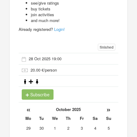
see/give ratings
buy tickets
join activities
and much more!
Already registered?
Login!
finished
28 Oct 2025 19:00
20.00 €/person
Subscribe
«
»
October 2025
Mo
Tu
We
Th
Fr
Sa
Su
29
30
1
2
3
4
5