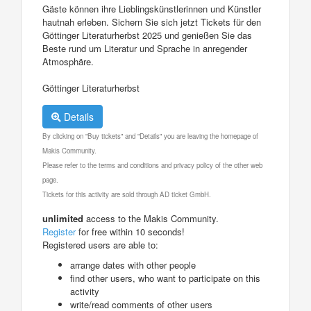
Gäste können ihre Lieblingskünstlerinnen und Künstler
hautnah erleben. Sichern Sie sich jetzt Tickets für den
Göttinger Literaturherbst 2025 und genießen Sie das
Beste rund um Literatur und Sprache in anregender
Atmosphäre.
Göttinger Literaturherbst
Details
By clicking on "Buy tickets" and "Details" you are leaving the homepage of
Makis Community.
Please refer to the terms and conditions and privacy policy of the other web
page.
Tickets for this activity are sold through AD ticket GmbH.
unlimited
access to the Makis Community.
Register
for free within 10 seconds!
Registered users are able to:
arrange dates with other people
find other users, who want to participate on this
activity
write/read comments of other users