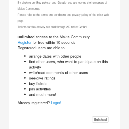
By clicking on "Buy tickets" and "Details" you are leaving the homepage of
Makis Community.
Please refer to the terms and conditions and privacy policy of the other web
page.
Tickets for this activity are sold through AD ticket GmbH.
unlimited
access to the Makis Community.
Register
for free within 10 seconds!
Registered users are able to:
arrange dates with other people
find other users, who want to participate on this
activity
write/read comments of other users
see/give ratings
buy tickets
join activities
and much more!
Already registered?
Login!
finished