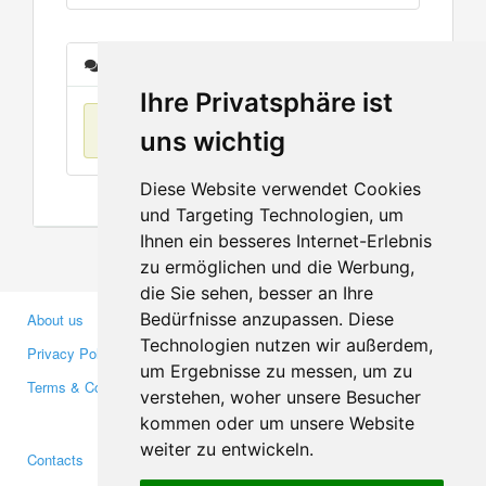
Messages
Ihre Privatsphäre ist
No items found
uns wichtig
Diese Website verwendet Cookies
und Targeting Technologien, um
Ihnen ein besseres Internet-Erlebnis
zu ermöglichen und die Werbung,
die Sie sehen, besser an Ihre
Bedürfnisse anzupassen. Diese
About us
Business Partners
Technologien nutzen wir außerdem,
Privacy Policy
Investors
um Ergebnisse zu messen, um zu
Terms & Conditions
Press
verstehen, woher unsere Besucher
Media
kommen oder um unsere Website
weiter zu entwickeln.
Contacts
Facebook