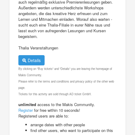
auch regelmäßig exklusive Premierenlesungen geben.
Außerdem werden unterschiedlichste Workshops
angeboten, die das kreative Herz erfreuen und zum
Lernen und Mitmachen einladen. Worauf also warten -
sucht euch eine Thalia-Filiale in eurer Nähe raus und
lasst euch von aufregenden Lesungen und Kursen
begeistern.
Thalia Veranstaltungen
Details
By clicking on "Buy tickets" and "Details" you are leaving the homepage of
Makis Community.
Please refer to the terms and conditions and privacy policy of the other web
page.
Tickets for this activity are sold through AD ticket GmbH.
unlimited
access to the Makis Community.
Register
for free within 10 seconds!
Registered users are able to:
arrange dates with other people
find other users, who want to participate on this