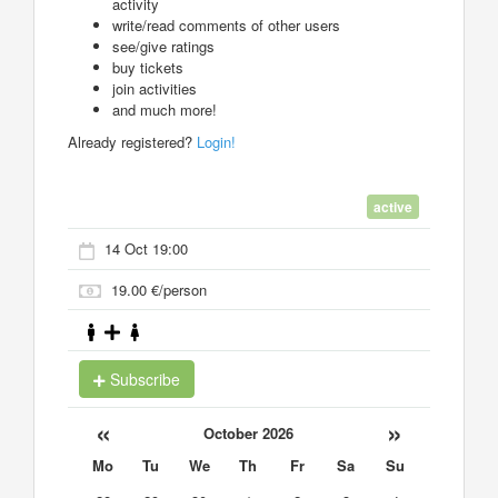
activity
write/read comments of other users
see/give ratings
buy tickets
join activities
and much more!
Already registered?
Login!
active
14 Oct 19:00
19.00 €/person
Subscribe
«
»
October 2026
Mo
Tu
We
Th
Fr
Sa
Su