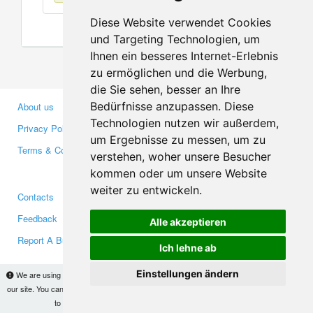
Diese Website verwendet Cookies
und Targeting Technologien, um
Ihnen ein besseres Internet-Erlebnis
zu ermöglichen und die Werbung,
die Sie sehen, besser an Ihre
Bedürfnisse anzupassen. Diese
About us
Business Partners
Technologien nutzen wir außerdem,
Privacy Policy
Investors
um Ergebnisse zu messen, um zu
Terms & Conditions
Press
verstehen, woher unsere Besucher
Media
kommen oder um unsere Website
weiter zu entwickeln.
Contacts
Facebook
Feedback
Twitter
Alle akzeptieren
Report A Bug
YouTube
Ich lehne ab
Google+
Einstellungen ändern
We are using cookies to provide statistics that help us give you the best experience of
our site. You can find out more
here
and block them if you prefer. However, by continuing
Makis
© Copyright 2026
to use the site without changes, you are agreeing to it.
OK