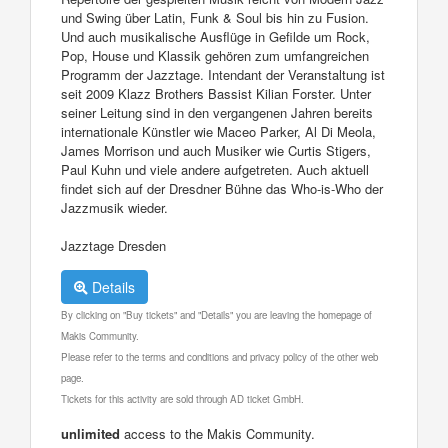
und Swing über Latin, Funk & Soul bis hin zu Fusion.
Und auch musikalische Ausflüge in Gefilde um Rock,
Pop, House und Klassik gehören zum umfangreichen
Programm der Jazztage. Intendant der Veranstaltung ist
seit 2009 Klazz Brothers Bassist Kilian Forster. Unter
seiner Leitung sind in den vergangenen Jahren bereits
internationale Künstler wie Maceo Parker, Al Di Meola,
James Morrison und auch Musiker wie Curtis Stigers,
Paul Kuhn und viele andere aufgetreten. Auch aktuell
findet sich auf der Dresdner Bühne das Who-is-Who der
Jazzmusik wieder.
Jazztage Dresden
Details
By clicking on "Buy tickets" and "Details" you are leaving the homepage of
Makis Community.
Please refer to the terms and conditions and privacy policy of the other web
page.
Tickets for this activity are sold through AD ticket GmbH.
unlimited
access to the Makis Community.