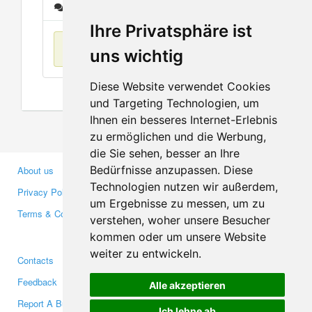
Messages
Ihre Privatsphäre ist
No items found
uns wichtig
Diese Website verwendet Cookies
und Targeting Technologien, um
Ihnen ein besseres Internet-Erlebnis
zu ermöglichen und die Werbung,
die Sie sehen, besser an Ihre
Bedürfnisse anzupassen. Diese
About us
Business Partners
Technologien nutzen wir außerdem,
Privacy Policy
Investors
um Ergebnisse zu messen, um zu
Terms & Conditions
Press
verstehen, woher unsere Besucher
Media
kommen oder um unsere Website
weiter zu entwickeln.
Contacts
Facebook
Feedback
Twitter
Alle akzeptieren
Report A Bug
YouTube
Ich lehne ab