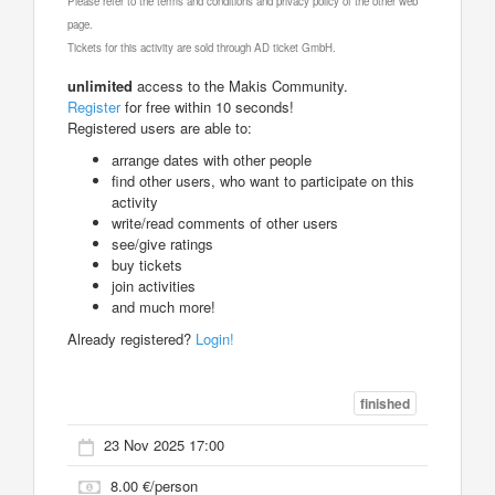
Please refer to the terms and conditions and privacy policy of the other web
page.
Tickets for this activity are sold through AD ticket GmbH.
unlimited
access to the Makis Community.
Register
for free within 10 seconds!
Registered users are able to:
arrange dates with other people
find other users, who want to participate on this
activity
write/read comments of other users
see/give ratings
buy tickets
join activities
and much more!
Already registered?
Login!
finished
23 Nov 2025 17:00
8.00 €/person