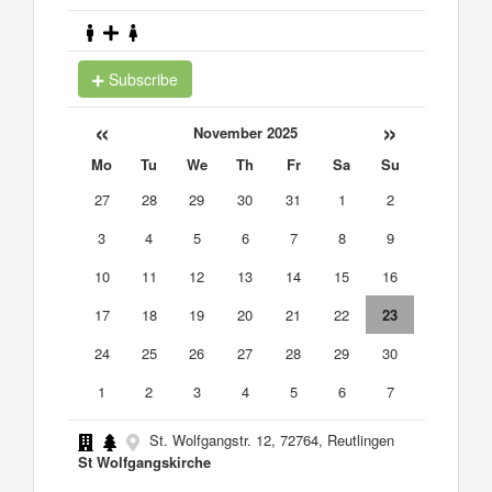
Subscribe
«
»
November 2025
Mo
Tu
We
Th
Fr
Sa
Su
27
28
29
30
31
1
2
3
4
5
6
7
8
9
10
11
12
13
14
15
16
17
18
19
20
21
22
23
24
25
26
27
28
29
30
1
2
3
4
5
6
7
St. Wolfgangstr. 12, 72764, Reutlingen
St Wolfgangskirche