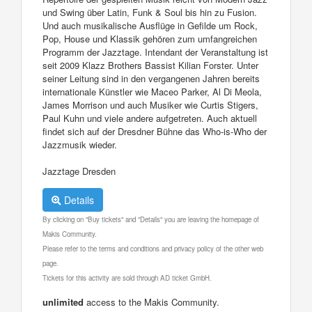
und Swing über Latin, Funk & Soul bis hin zu Fusion.
Und auch musikalische Ausflüge in Gefilde um Rock,
Pop, House und Klassik gehören zum umfangreichen
Programm der Jazztage. Intendant der Veranstaltung ist
seit 2009 Klazz Brothers Bassist Kilian Forster. Unter
seiner Leitung sind in den vergangenen Jahren bereits
internationale Künstler wie Maceo Parker, Al Di Meola,
James Morrison und auch Musiker wie Curtis Stigers,
Paul Kuhn und viele andere aufgetreten. Auch aktuell
findet sich auf der Dresdner Bühne das Who-is-Who der
Jazzmusik wieder.
Jazztage Dresden
Details
By clicking on "Buy tickets" and "Details" you are leaving the homepage of
Makis Community.
Please refer to the terms and conditions and privacy policy of the other web
page.
Tickets for this activity are sold through AD ticket GmbH.
unlimited
access to the Makis Community.