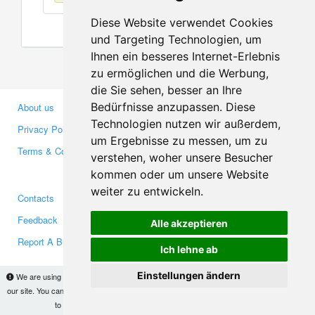
Diese Website verwendet Cookies
und Targeting Technologien, um
Ihnen ein besseres Internet-Erlebnis
zu ermöglichen und die Werbung,
die Sie sehen, besser an Ihre
Bedürfnisse anzupassen. Diese
About us
Business Partners
Technologien nutzen wir außerdem,
Privacy Policy
Investors
um Ergebnisse zu messen, um zu
Terms & Conditions
Press
verstehen, woher unsere Besucher
Media
kommen oder um unsere Website
weiter zu entwickeln.
Contacts
Facebook
Feedback
Twitter
Alle akzeptieren
Report A Bug
YouTube
Ich lehne ab
Google+
Einstellungen ändern
We are using cookies to provide statistics that help us give you the best experience of
our site. You can find out more
here
and block them if you prefer. However, by continuing
Makis
© Copyright 2026
to use the site without changes, you are agreeing to it.
OK