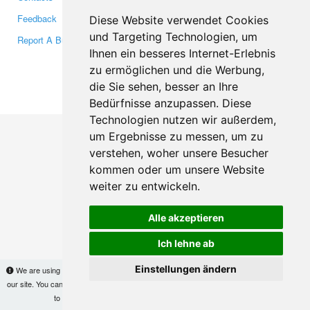
Feedback
Twitter
Diese Website verwendet Cookies
und Targeting Technologien, um
Report A Bug
YouTube
Ihnen ein besseres Internet-Erlebnis
Google+
zu ermöglichen und die Werbung,
die Sie sehen, besser an Ihre
Makis
© Copyright 2026
Bedürfnisse anzupassen. Diese
Technologien nutzen wir außerdem,
um Ergebnisse zu messen, um zu
verstehen, woher unsere Besucher
kommen oder um unsere Website
weiter zu entwickeln.
Alle akzeptieren
Ich lehne ab
Einstellungen ändern
We are using cookies to provide statistics that help us give you the best experience of
our site. You can find out more
here
and block them if you prefer. However, by continuing
to use the site without changes, you are agreeing to it.
OK