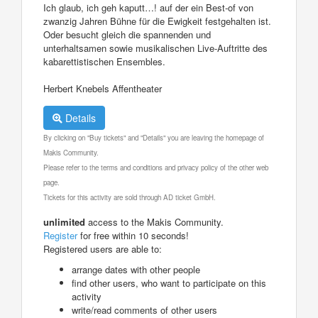
Ich glaub, ich geh kaputt…! auf der ein Best-of von
zwanzig Jahren Bühne für die Ewigkeit festgehalten ist.
Oder besucht gleich die spannenden und
unterhaltsamen sowie musikalischen Live-Auftritte des
kabarettistischen Ensembles.
Herbert Knebels Affentheater
Details
By clicking on "Buy tickets" and "Details" you are leaving the homepage of
Makis Community.
Please refer to the terms and conditions and privacy policy of the other web
page.
Tickets for this activity are sold through AD ticket GmbH.
unlimited
access to the Makis Community.
Register
for free within 10 seconds!
Registered users are able to:
arrange dates with other people
find other users, who want to participate on this
activity
write/read comments of other users