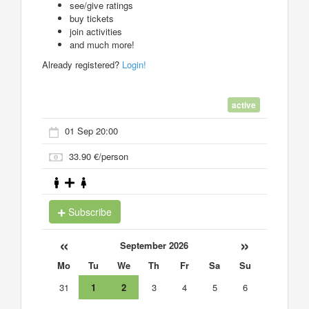
see/give ratings
buy tickets
join activities
and much more!
Already registered?
Login!
active
01 Sep 20:00
33.90 €/person
Subscribe
«
»
September 2026
Mo
Tu
We
Th
Fr
Sa
Su
31
1
2
3
4
5
6