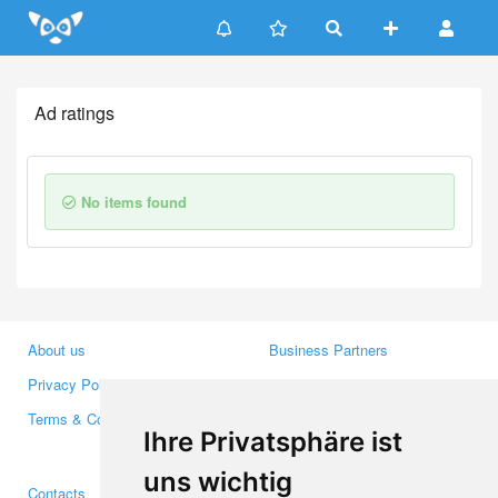
Update cookies preferences
Ad ratings
No items found
About us
Business Partners
Privacy Policy
Investors
Terms & Conditions
Press
Ihre Privatsphäre ist
Media
uns wichtig
Contacts
Facebook