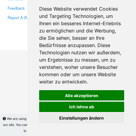
Feedback
Twitter
Diese Website verwendet Cookies
und Targeting Technologien, um
Report A Bug
YouTube
Ihnen ein besseres Internet-Erlebnis
Google+
zu ermöglichen und die Werbung,
die Sie sehen, besser an Ihre
Makis
© Copyright 2026
Bedürfnisse anzupassen. Diese
Technologien nutzen wir außerdem,
um Ergebnisse zu messen, um zu
verstehen, woher unsere Besucher
kommen oder um unsere Website
weiter zu entwickeln.
Alle akzeptieren
Ich lehne ab
Einstellungen ändern
We are using cookies to provide statistics that help us give you the best experience of
our site. You can find out more
here
and block them if you prefer. However, by continuing
to use the site without changes, you are agreeing to it.
OK