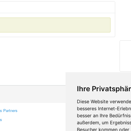
Ihre Privatsphär
Diese Website verwendet
besseres Internet-Erleb
s Partners
Contacts
besser an Ihre Bedürfni
rs
Feedback
außerdem, um Ergebniss
Report A Bug
Besucher kommen oder u