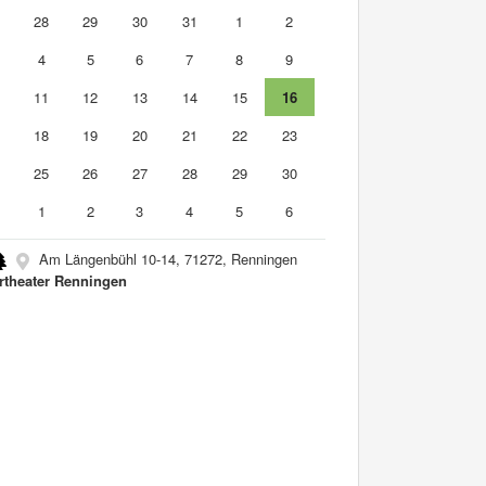
7
28
29
30
31
1
2
4
5
6
7
8
9
0
11
12
13
14
15
16
7
18
19
20
21
22
23
4
25
26
27
28
29
30
1
1
2
3
4
5
6
Am Längenbühl 10-14, 71272, Renningen
rtheater Renningen