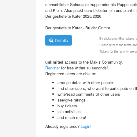
menschlicher Schauspieltruppe oder als Puppenspiel
und Klein. Also packt eure Liebsten ein und plant 
Der gestiefelte Kater 2025/2026 !
Der gestiefelte Kater - Brüder Grimm
By clicking on "Buy tickets"
Details
Please refer to the terms and
Tickets for this activity are
unlimited
access to the Makis Community.
Register
for free within 10 seconds!
Registered users are able to:
arrange dates with other people
find other users, who want to participate on th
write/read comments of other users
see/give ratings
buy tickets
join activities
and much more!
Already registered?
Login!