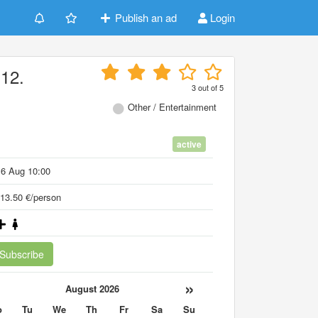
Publish an ad
Login
 12.
3
out of
5
Other / Entertainment
active
16 Aug 10:00
13.50 €/person
Subscribe
«
»
August 2026
o
Tu
We
Th
Fr
Sa
Su