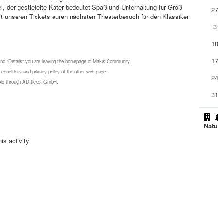
, der gestiefelte Kater bedeutet Spaß und Unterhaltung für Groß
2
mit unseren Tickets euren nächsten Theaterbesuch für den Klassiker
3
1
1
 and "Details" you are leaving the homepage of Makis Community.
 conditions and privacy policy of the other web page.
2
 sold through AD ticket GmbH.
3
Natu
is activity