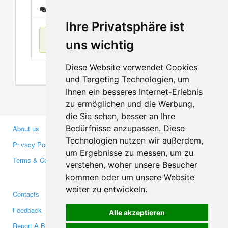
Messages
Ihre Privatsphäre ist
No items found
uns wichtig
Diese Website verwendet Cookies
und Targeting Technologien, um
Ihnen ein besseres Internet-Erlebnis
zu ermöglichen und die Werbung,
die Sie sehen, besser an Ihre
Bedürfnisse anzupassen. Diese
About us
Business Partners
Technologien nutzen wir außerdem,
Privacy Policy
Investors
um Ergebnisse zu messen, um zu
Terms & Conditions
Press
verstehen, woher unsere Besucher
Media
kommen oder um unsere Website
weiter zu entwickeln.
Contacts
Facebook
Feedback
Twitter
Alle akzeptieren
Report A Bug
YouTube