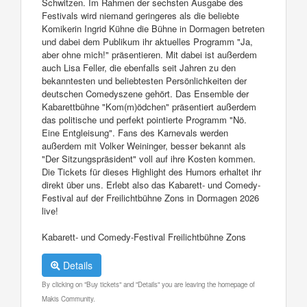
Schwitzen. Im Rahmen der sechsten Ausgabe des
Festivals wird niemand geringeres als die beliebte
Komikerin Ingrid Kühne die Bühne in Dormagen betreten
und dabei dem Publikum ihr aktuelles Programm "Ja,
aber ohne mich!" präsentieren. Mit dabei ist außerdem
auch Lisa Feller, die ebenfalls seit Jahren zu den
bekanntesten und beliebtesten Persönlichkeiten der
deutschen Comedyszene gehört. Das Ensemble der
Kabarettbühne "Kom(m)ödchen" präsentiert außerdem
das politische und perfekt pointierte Programm "Nö.
Eine Entgleisung". Fans des Karnevals werden
außerdem mit Volker Weininger, besser bekannt als
"Der Sitzungspräsident" voll auf ihre Kosten kommen.
Die Tickets für dieses Highlight des Humors erhaltet ihr
direkt über uns. Erlebt also das Kabarett- und Comedy-
Festival auf der Freilichtbühne Zons in Dormagen 2026
live!
Kabarett- und Comedy-Festival Freilichtbühne Zons
Details
By clicking on "Buy tickets" and "Details" you are leaving the homepage of
Makis Community.