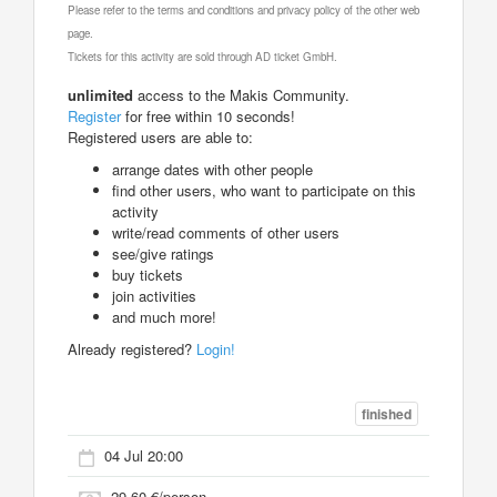
Please refer to the terms and conditions and privacy policy of the other web
page.
Tickets for this activity are sold through AD ticket GmbH.
unlimited
access to the Makis Community.
Register
for free within 10 seconds!
Registered users are able to:
arrange dates with other people
find other users, who want to participate on this
activity
write/read comments of other users
see/give ratings
buy tickets
join activities
and much more!
Already registered?
Login!
finished
04 Jul 20:00
29.60 €/person