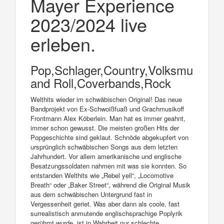
Mayer Experience
2023/2024 live
erleben.
Pop,Schlager,Country,Volksmusik,R
and Roll,Coverbands,Rock
Welthits wieder im schwäbischen Original! Das neue
Bandprojekt von Ex-Schwoißfuaß und Grachmusikoff
Frontmann Alex Köberlein. Man hat es immer geahnt,
immer schon gewusst. Die meisten großen Hits der
Popgeschichte sind geklaut. Schnöde abgekupfert von
ursprünglich schwäbischen Songs aus dem letzten
Jahrhundert. Vor allem amerikanische und englische
Besatzungssoldaten nahmen mit was sie konnten. So
entstanden Welthits wie „Rebel yell“, „Locomotive
Breath“ oder „Baker Street“, während die Original Musik
aus dem schwäbischen Untergrund fast in
Vergessenheit geriet. Was aber dann als coole, fast
surrealistisch anmutende englischsprachige Poplyrik
gerühmt wurde, ist in Wahrheit nur schlechte