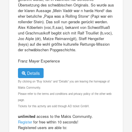
Übersetzung des schwäbischen Originals. So wurde aus
der klaren Aussage „Mein Vaddr war n harda Hond“ das
eher betuliche „Papa was a Rolling Stone“ (Papi war ein
rollender Stein). Das soll nun gerade gerückt werden.
Alex Köberlein (voc,fl,sax), bekannt von Schwoißfuaß
und Grachmusikoff begibt sich mit Ralf Trouillet (b,voc),
Joo Aiple (dr), Matze Reimann(git), Steff Hengstler
(keys) auf die wohl größte kulturelle Rettungs-Mission
der schwäbischen Popgeschichte.
Franz Mayer Experience
Details
By clicking on "Buy tickets" and "Details" you are leaving the homepage of
Makis Community.
Please refer to the terms and conditions and privacy policy of the other web
page.
Tickets for this activity are sold through AD ticket GmbH.
unlimited
access to the Makis Community.
Register
for free within 10 seconds!
Registered users are able to: