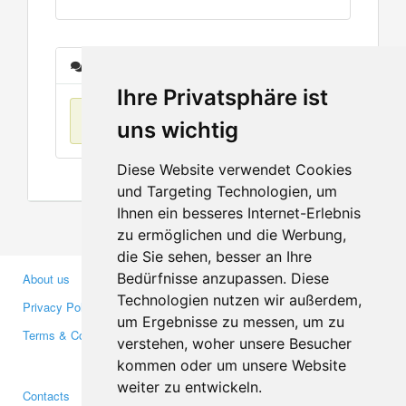
Messages
Ihre Privatsphäre ist
No items found
uns wichtig
Diese Website verwendet Cookies
und Targeting Technologien, um
Ihnen ein besseres Internet-Erlebnis
zu ermöglichen und die Werbung,
die Sie sehen, besser an Ihre
Bedürfnisse anzupassen. Diese
About us
Business Partners
Technologien nutzen wir außerdem,
Privacy Policy
Investors
um Ergebnisse zu messen, um zu
Terms & Conditions
Press
verstehen, woher unsere Besucher
Media
kommen oder um unsere Website
weiter zu entwickeln.
Contacts
Facebook