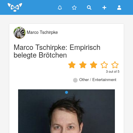
Update cookies preferences
Marco Tschirpke
Marco Tschirpke: Empirisch
belegte Brötchen
3
out of
5
Other / Entertainment