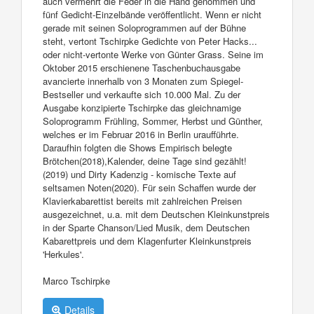
auch vermehrt die Feder in die Hand genommen und
fünf Gedicht-Einzelbände veröffentlicht. Wenn er nicht
gerade mit seinen Soloprogrammen auf der Bühne
steht, vertont Tschirpke Gedichte von Peter Hacks...
oder nicht-vertonte Werke von Günter Grass. Seine im
Oktober 2015 erschienene Taschenbuchausgabe
avancierte innerhalb von 3 Monaten zum Spiegel-
Bestseller und verkaufte sich 10.000 Mal. Zu der
Ausgabe konzipierte Tschirpke das gleichnamige
Soloprogramm Frühling, Sommer, Herbst und Günther,
welches er im Februar 2016 in Berlin uraufführte.
Daraufhin folgten die Shows Empirisch belegte
Brötchen(2018),Kalender, deine Tage sind gezählt!
(2019) und Dirty Kadenzig - komische Texte auf
seltsamen Noten(2020). Für sein Schaffen wurde der
Klavierkabarettist bereits mit zahlreichen Preisen
ausgezeichnet, u.a. mit dem Deutschen Kleinkunstpreis
in der Sparte Chanson/Lied Musik, dem Deutschen
Kabarettpreis und dem Klagenfurter Kleinkunstpreis
'Herkules'.
Marco Tschirpke
Details