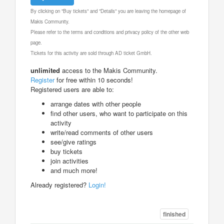
By clicking on "Buy tickets" and "Details" you are leaving the homepage of
Makis Community.
Please refer to the terms and conditions and privacy policy of the other web
page.
Tickets for this activity are sold through AD ticket GmbH.
unlimited
access to the Makis Community.
Register
for free within 10 seconds!
Registered users are able to:
arrange dates with other people
find other users, who want to participate on this
activity
write/read comments of other users
see/give ratings
buy tickets
join activities
and much more!
Already registered?
Login!
finished