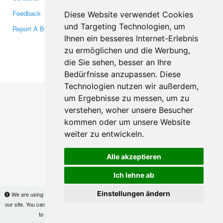
Feedback
Twitter
Diese Website verwendet Cookies
und Targeting Technologien, um
Report A Bug
YouTube
Ihnen ein besseres Internet-Erlebnis
Google+
zu ermöglichen und die Werbung,
die Sie sehen, besser an Ihre
Makis
© Copyright 2026
Bedürfnisse anzupassen. Diese
Technologien nutzen wir außerdem,
um Ergebnisse zu messen, um zu
verstehen, woher unsere Besucher
kommen oder um unsere Website
weiter zu entwickeln.
Alle akzeptieren
Ich lehne ab
Einstellungen ändern
We are using cookies to provide statistics that help us give you the best experience of
our site. You can find out more
here
and block them if you prefer. However, by continuing
to use the site without changes, you are agreeing to it.
OK