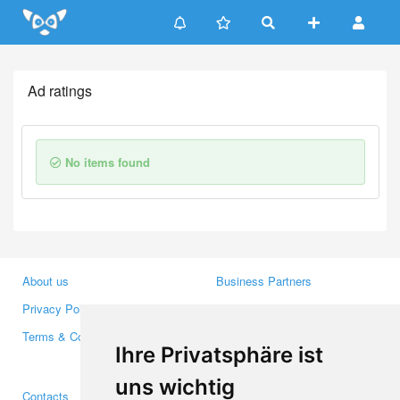
Update cookies preferences
Ad ratings
No items found
About us
Business Partners
Privacy Policy
Investors
Terms & Conditions
Press
Ihre Privatsphäre ist
Media
uns wichtig
Contacts
Facebook