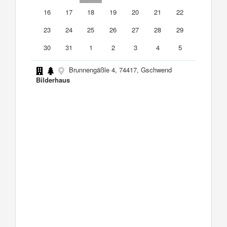
16
17
18
19
20
21
22
23
24
25
26
27
28
29
30
31
1
2
3
4
5
Brunnengäßle 4, 74417, Gschwend
Bilderhaus