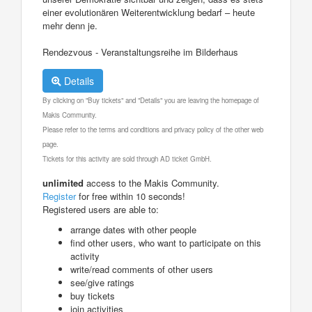
einer evolutionären Weiterentwicklung bedarf – heute
mehr denn je.
Rendezvous - Veranstaltungsreihe im Bilderhaus
Details
By clicking on "Buy tickets" and "Details" you are leaving the homepage of
Makis Community.
Please refer to the terms and conditions and privacy policy of the other web
page.
Tickets for this activity are sold through AD ticket GmbH.
unlimited
access to the Makis Community.
Register
for free within 10 seconds!
Registered users are able to:
arrange dates with other people
find other users, who want to participate on this
activity
write/read comments of other users
see/give ratings
buy tickets
join activities