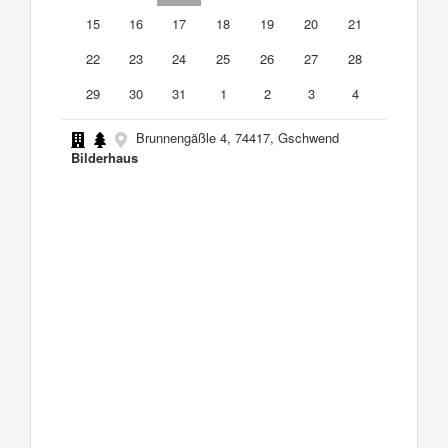
15
16
17
18
19
20
21
22
23
24
25
26
27
28
29
30
31
1
2
3
4
Brunnengäßle 4, 74417, Gschwend
Bilderhaus