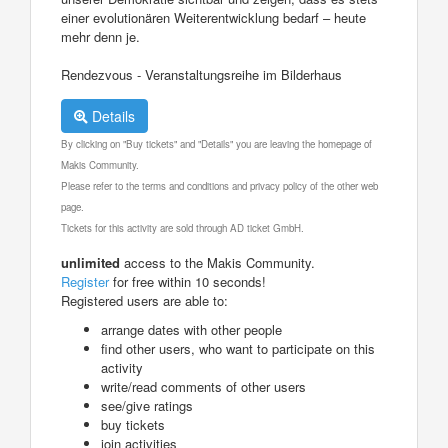
einer evolutionären Weiterentwicklung bedarf – heute
mehr denn je.
Rendezvous - Veranstaltungsreihe im Bilderhaus
Details
By clicking on "Buy tickets" and "Details" you are leaving the homepage of
Makis Community.
Please refer to the terms and conditions and privacy policy of the other web
page.
Tickets for this activity are sold through AD ticket GmbH.
unlimited
access to the Makis Community.
Register
for free within 10 seconds!
Registered users are able to:
arrange dates with other people
find other users, who want to participate on this
activity
write/read comments of other users
see/give ratings
buy tickets
join activities