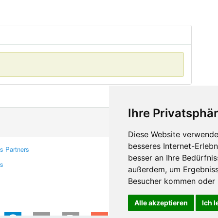
Ihre Privatsphär
Diese Website verwendet
besseres Internet-Erleb
s Partners
Contacts
besser an Ihre Bedürfni
rs
Feedback
außerdem, um Ergebniss
Report A Bug
Besucher kommen oder u
Alle akzeptieren
Ich 