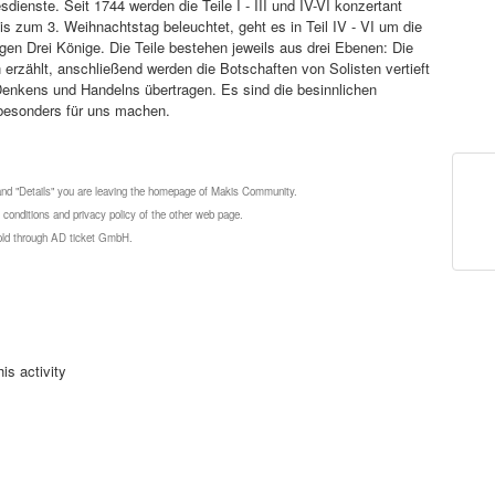
sdienste. Seit 1744 werden die Teile I - III und IV-VI konzertant
bis zum 3. Weihnachtstag beleuchtet, geht es in Teil IV - VI um die
en Drei Könige. Die Teile bestehen jeweils aus drei Ebenen: Die
rzählt, anschließend werden die Botschaften von Solisten vertieft
enkens und Handelns übertragen. Es sind die besinnlichen
besonders für uns machen.
 and "Details" you are leaving the homepage of Makis Community.
 conditions and privacy policy of the other web page.
 sold through AD ticket GmbH.
is activity