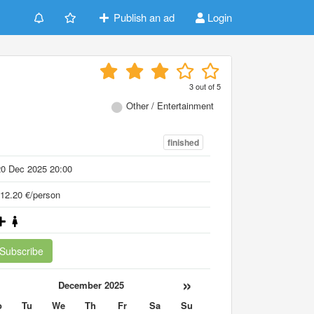
Publish an ad
Login
3
out of
5
Other / Entertainment
finished
20 Dec 2025 20:00
12.20 €/person
Subscribe
«
»
December 2025
o
Tu
We
Th
Fr
Sa
Su