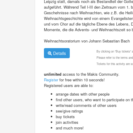
Leipzig statt, damals noch als Bestandteil der Gotte
aufgeführt. Während Teil I-III den Zeitraum vom 1. 
Geschehnisse nach Weihnachten, wie z.B. die Heilig
Weihnachtsgeschichte wird von einem Evangelisten e
und vom Chor auf die tägliche Ebene des Lebens, D
Momente, die die Advents- und Weihnachtszeit so 
Weihnachtsoratorium von Johann Sebastian Bach
By clicking on "Buy tickets"
Details
Please refer to the terms and
Tickets for this activity are
unlimited
access to the Makis Community.
Register
for free within 10 seconds!
Registered users are able to:
arrange dates with other people
find other users, who want to participate on th
write/read comments of other users
see/give ratings
buy tickets
join activities
and much more!