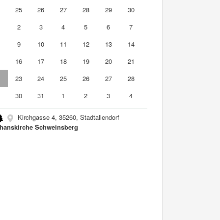
4
25
26
27
28
29
30
2
3
4
5
6
7
9
10
11
12
13
14
5
16
17
18
19
20
21
2
23
24
25
26
27
28
9
30
31
1
2
3
4
Kirchgasse 4, 35260, Stadtallendorf
hanskirche Schweinsberg