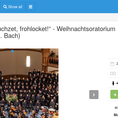
Show all
uchzet, frohlocket!“ - Weihnachtsoratorium
S. Bach)
M