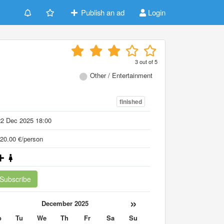
Publish an ad
Login
3
out of
5
Other / Entertainment
finished
22 Dec 2025 18:00
20.00 €/person
Subscribe
«
»
December 2025
o
Tu
We
Th
Fr
Sa
Su