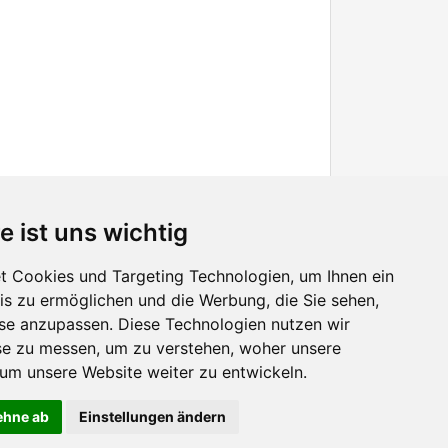
e ist uns wichtig
 Cookies und Targeting Technologien, um Ihnen ein
nis zu ermöglichen und die Werbung, die Sie sehen,
Facebook
sse anzupassen. Diese Technologien nutzen wir
Twitter
e zu messen, um zu verstehen, woher unsere
YouTube
m unsere Website weiter zu entwickeln.
Google+
lehne ab
Einstellungen ändern