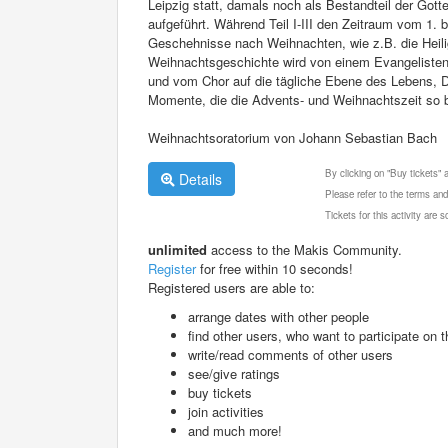
Leipzig statt, damals noch als Bestandteil der Gotte
aufgeführt. Während Teil I-III den Zeitraum vom 1. 
Geschehnisse nach Weihnachten, wie z.B. die Heilig
Weihnachtsgeschichte wird von einem Evangelisten e
und vom Chor auf die tägliche Ebene des Lebens, D
Momente, die die Advents- und Weihnachtszeit so 
Weihnachtsoratorium von Johann Sebastian Bach
By clicking on "Buy tickets"
Details
Please refer to the terms and
Tickets for this activity are
unlimited
access to the Makis Community.
Register
for free within 10 seconds!
Registered users are able to:
arrange dates with other people
find other users, who want to participate on th
write/read comments of other users
see/give ratings
buy tickets
join activities
and much more!