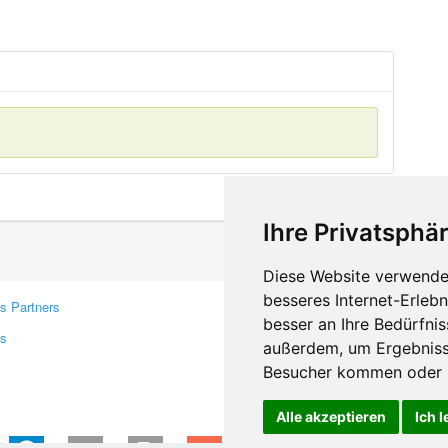
Ihre Privatsphär
Diese Website verwendet
besseres Internet-Erleb
s Partners
Contacts
besser an Ihre Bedürfni
rs
Feedback
außerdem, um Ergebniss
Report A Bug
Besucher kommen oder u
Alle akzeptieren
Ich 