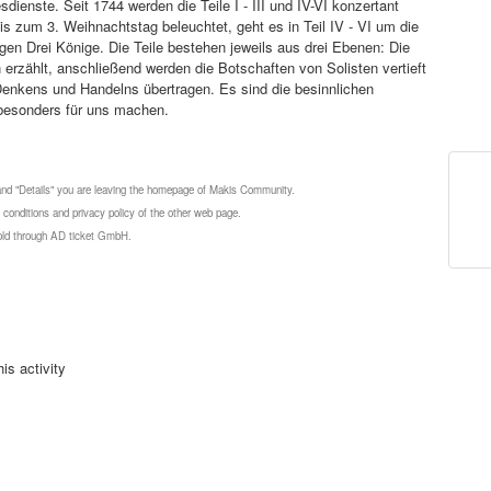
sdienste. Seit 1744 werden die Teile I - III und IV-VI konzertant
bis zum 3. Weihnachtstag beleuchtet, geht es in Teil IV - VI um die
en Drei Könige. Die Teile bestehen jeweils aus drei Ebenen: Die
rzählt, anschließend werden die Botschaften von Solisten vertieft
enkens und Handelns übertragen. Es sind die besinnlichen
besonders für uns machen.
 and "Details" you are leaving the homepage of Makis Community.
 conditions and privacy policy of the other web page.
 sold through AD ticket GmbH.
is activity