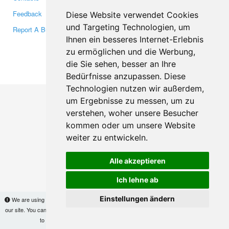
Feedback
Twitter
Diese Website verwendet Cookies
und Targeting Technologien, um
Report A Bug
YouTube
Ihnen ein besseres Internet-Erlebnis
Google+
zu ermöglichen und die Werbung,
die Sie sehen, besser an Ihre
Makis
© Copyright 2026
Bedürfnisse anzupassen. Diese
Technologien nutzen wir außerdem,
um Ergebnisse zu messen, um zu
verstehen, woher unsere Besucher
kommen oder um unsere Website
weiter zu entwickeln.
Alle akzeptieren
Ich lehne ab
Einstellungen ändern
We are using cookies to provide statistics that help us give you the best experience of
our site. You can find out more
here
and block them if you prefer. However, by continuing
to use the site without changes, you are agreeing to it.
OK