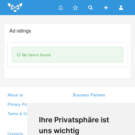
Update cookies preferences
Ad ratings
No items found
About us
Business Partners
Privacy Policy
Investors
Terms & Conditions
Press
Ihre Privatsphäre ist
Media
uns wichtig
Contacts
Facebook