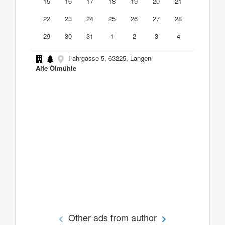
15
16
17
18
19
20
21
22
23
24
25
26
27
28
29
30
31
1
2
3
4
Fahrgasse 5, 63225, Langen
Alte Ölmühle
Other ads from author