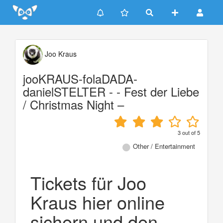
Update cookies preferences
Joo Kraus
jooKRAUS-folaDADA-
danielSTELTER - - Fest der Liebe
/ Christmas Night –
3
out of
5
Other / Entertainment
Tickets für Joo
Kraus hier online
sichern und den