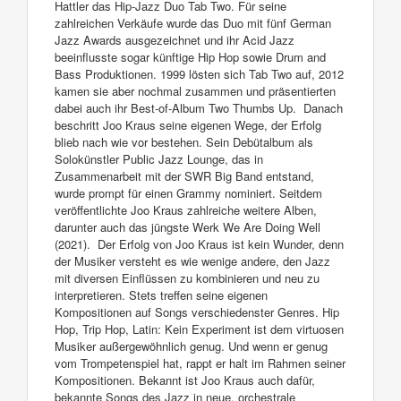
Hattler das Hip-Jazz Duo Tab Two. Für seine
zahlreichen Verkäufe wurde das Duo mit fünf German
Jazz Awards ausgezeichnet und ihr Acid Jazz
beeinflusste sogar künftige Hip Hop sowie Drum and
Bass Produktionen. 1999 lösten sich Tab Two auf, 2012
kamen sie aber nochmal zusammen und präsentierten
dabei auch ihr Best-of-Album Two Thumbs Up. Danach
beschritt Joo Kraus seine eigenen Wege, der Erfolg
blieb nach wie vor bestehen. Sein Debütalbum als
Solokünstler Public Jazz Lounge, das in
Zusammenarbeit mit der SWR Big Band entstand,
wurde prompt für einen Grammy nominiert. Seitdem
veröffentlichte Joo Kraus zahlreiche weitere Alben,
darunter auch das jüngste Werk We Are Doing Well
(2021). Der Erfolg von Joo Kraus ist kein Wunder, denn
der Musiker versteht es wie wenige andere, den Jazz
mit diversen Einflüssen zu kombinieren und neu zu
interpretieren. Stets treffen seine eigenen
Kompositionen auf Songs verschiedenster Genres. Hip
Hop, Trip Hop, Latin: Kein Experiment ist dem virtuosen
Musiker außergewöhnlich genug. Und wenn er genug
vom Trompetenspiel hat, rappt er halt im Rahmen seiner
Kompositionen. Bekannt ist Joo Kraus auch dafür,
bekannte Songs des Jazz in neue, orchestrale