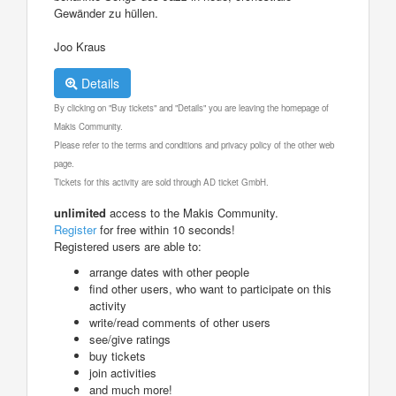
Gewänder zu hüllen.
Joo Kraus
Details
By clicking on "Buy tickets" and "Details" you are leaving the homepage of
Makis Community.
Please refer to the terms and conditions and privacy policy of the other web
page.
Tickets for this activity are sold through AD ticket GmbH.
unlimited
access to the Makis Community.
Register
for free within 10 seconds!
Registered users are able to:
arrange dates with other people
find other users, who want to participate on this
activity
write/read comments of other users
see/give ratings
buy tickets
join activities
and much more!