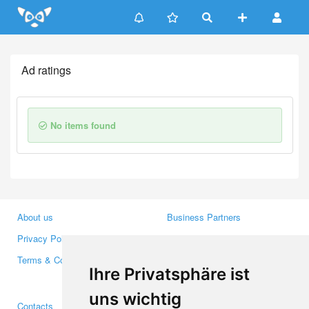
Update cookies preferences
Ad ratings
No items found
About us
Business Partners
Privacy Policy
Investors
Terms & Conditions
Press
Ihre Privatsphäre ist
Media
uns wichtig
Contacts
Facebook