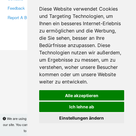
Feedback
Twitter
Diese Website verwendet Cookies
und Targeting Technologien, um
Report A Bug
YouTube
Ihnen ein besseres Internet-Erlebnis
Google+
zu ermöglichen und die Werbung,
die Sie sehen, besser an Ihre
Makis
© Copyright 2026
Bedürfnisse anzupassen. Diese
Technologien nutzen wir außerdem,
um Ergebnisse zu messen, um zu
verstehen, woher unsere Besucher
kommen oder um unsere Website
weiter zu entwickeln.
Alle akzeptieren
Ich lehne ab
Einstellungen ändern
We are using cookies to provide statistics that help us give you the best experience of
our site. You can find out more
here
and block them if you prefer. However, by continuing
to use the site without changes, you are agreeing to it.
OK