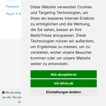
Feedback
Twitter
Diese Website verwendet Cookies
und Targeting Technologien, um
Report A Bug
YouTube
Ihnen ein besseres Internet-Erlebnis
Google+
zu ermöglichen und die Werbung,
die Sie sehen, besser an Ihre
Makis
© Copyright 2026
Bedürfnisse anzupassen. Diese
Technologien nutzen wir außerdem,
um Ergebnisse zu messen, um zu
verstehen, woher unsere Besucher
kommen oder um unsere Website
weiter zu entwickeln.
Alle akzeptieren
Ich lehne ab
Einstellungen ändern
We are using cookies to provide statistics that help us give you the best experience of
our site. You can find out more
here
and block them if you prefer. However, by continuing
to use the site without changes, you are agreeing to it.
OK