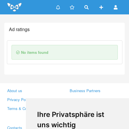
Update cookies preferences
Ad ratings
No items found
About us
Business Partners
Privacy Policy
Investors
Terms & Conditions
Press
Ihre Privatsphäre ist
Media
uns wichtig
Contacts
Facebook