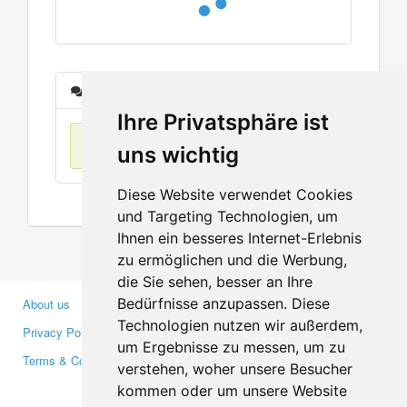
Messages
Ihre Privatsphäre ist
No items found
uns wichtig
Diese Website verwendet Cookies
und Targeting Technologien, um
Ihnen ein besseres Internet-Erlebnis
zu ermöglichen und die Werbung,
die Sie sehen, besser an Ihre
Bedürfnisse anzupassen. Diese
About us
Business Partners
Technologien nutzen wir außerdem,
Privacy Policy
Investors
um Ergebnisse zu messen, um zu
Terms & Conditions
Press
verstehen, woher unsere Besucher
Media
kommen oder um unsere Website