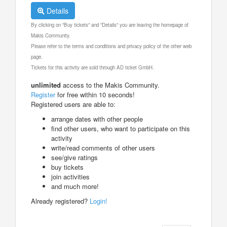
Details
By clicking on "Buy tickets" and "Details" you are leaving the homepage of
Makis Community.
Please refer to the terms and conditions and privacy policy of the other web
page.
Tickets for this activity are sold through AD ticket GmbH.
unlimited
access to the Makis Community.
Register
for free within 10 seconds!
Registered users are able to:
arrange dates with other people
find other users, who want to participate on this
activity
write/read comments of other users
see/give ratings
buy tickets
join activities
and much more!
Already registered?
Login!