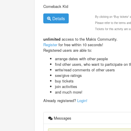
Comeback Kid
By clicking on "Buy tickets"
Details
Please refer to the terms and
Tickets for this activity are
unlimited
access to the Makis Community.
Register
for free within 10 seconds!
Registered users are able to:
arrange dates with other people
find other users, who want to participate on th
write/read comments of other users
see/give ratings
buy tickets
join activities
and much more!
Already registered?
Login!
Messages