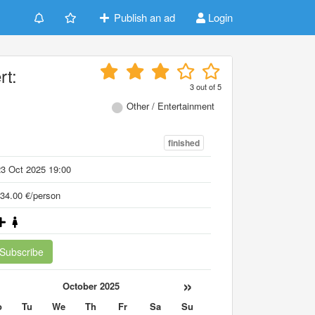
Publish an ad
Login
rt:
3
out of
5
Other / Entertainment
finished
3 Oct 2025 19:00
34.00 €/person
Subscribe
«
»
October 2025
o
Tu
We
Th
Fr
Sa
Su