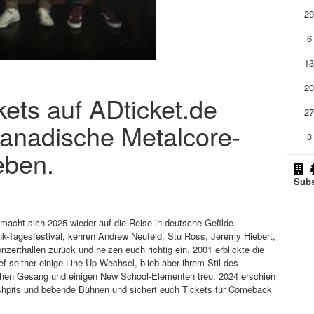
2
6
1
2
ets auf ADticket.de
2
kanadische Metalcore-
3
eben.
Subs
cht sich 2025 wieder auf die Reise in deutsche Gefilde.
k-Tagesfestival, kehren Andrew Neufeld, Stu Ross, Jeremy Hiebert,
rthallen zurück und heizen euch richtig ein. 2001 erblickte die
f seither einige Line-Up-Wechsel, blieb aber ihrem Stil des
hen Gesang und einigen New School-Elementen treu. 2024 erschien
oshpits und bebende Bühnen und sichert euch Tickets für Comeback