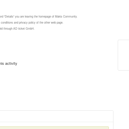
 and "Details" you are leaving the homepage of Makis Community.
 conditions and privacy policy of the other web page.
 sold through AD ticket GmbH.
is activity