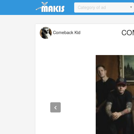
Update cookies preferences
Category of ad
COM
Comeback Kid