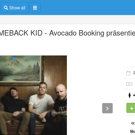
Show all
EBACK KID - Avocado Booking präsentie
2
M