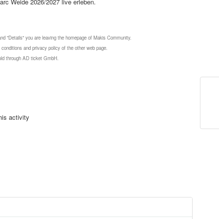
arc Weide 2026/2027 live erleben.
 and "Details" you are leaving the homepage of Makis Community.
 conditions and privacy policy of the other web page.
 sold through AD ticket GmbH.
is activity