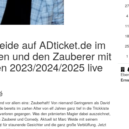
2
4
1
1
eide auf ADticket.de im
2
en und den Zauberer mit
1
n 2023/2024/2025 live
Eber
Erns
é
und vor allem eins: Zauberhaft! Von niemand Geringerem als David
ide bereits im zarten Alter von elf Jahren ganz tief in die Trickkiste
rer verloren gegangen. Was den prämierten Magier dabei auszeichnet,
us Zauberei und Comedy. Aktuell ist Marc Weide mit seinem
für staunende Gesichter und die ganz große Verblüffung. Jetzt