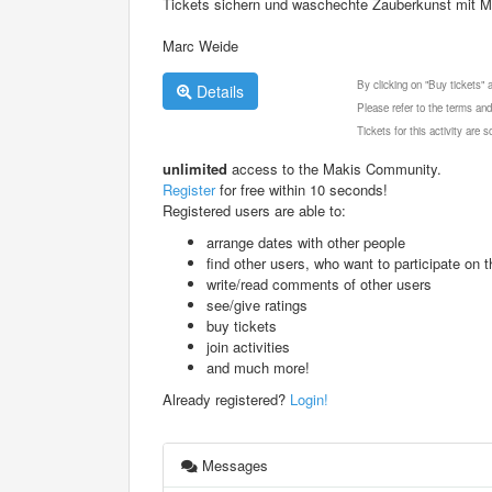
Tickets sichern und waschechte Zauberkunst mit M
Marc Weide
By clicking on "Buy tickets"
Details
Please refer to the terms and
Tickets for this activity are
unlimited
access to the Makis Community.
Register
for free within 10 seconds!
Registered users are able to:
arrange dates with other people
find other users, who want to participate on th
write/read comments of other users
see/give ratings
buy tickets
join activities
and much more!
Already registered?
Login!
Messages