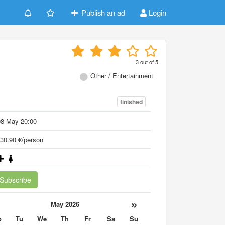
Publish an ad
Login
3
out of
5
Other / Entertainment
finished
08 May 20:00
30.90 €/person
Subscribe
«
»
May 2026
o
Tu
We
Th
Fr
Sa
Su