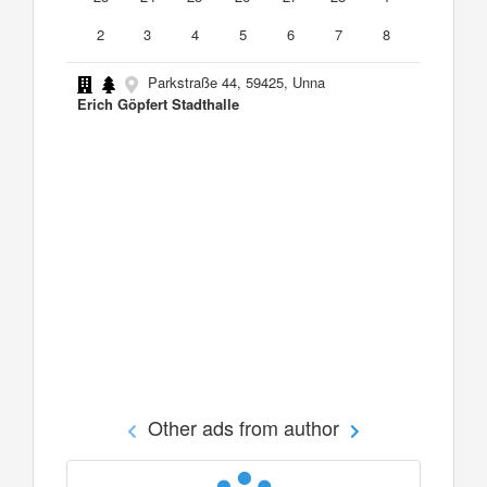
2
3
4
5
6
7
8
Parkstraße 44, 59425, Unna
Erich Göpfert Stadthalle
Other ads from author