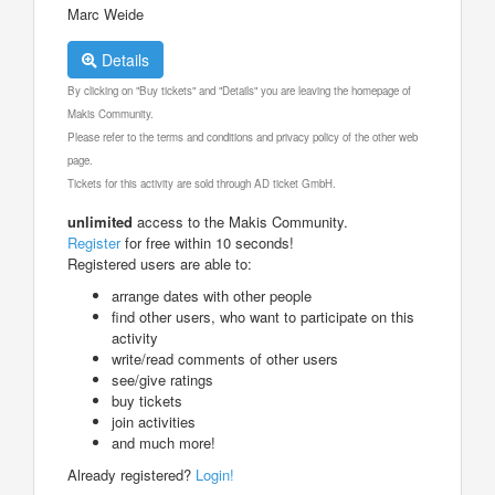
Marc Weide
Details
By clicking on "Buy tickets" and "Details" you are leaving the homepage of
Makis Community.
Please refer to the terms and conditions and privacy policy of the other web
page.
Tickets for this activity are sold through AD ticket GmbH.
unlimited
access to the Makis Community.
Register
for free within 10 seconds!
Registered users are able to:
arrange dates with other people
find other users, who want to participate on this
activity
write/read comments of other users
see/give ratings
buy tickets
join activities
and much more!
Already registered?
Login!