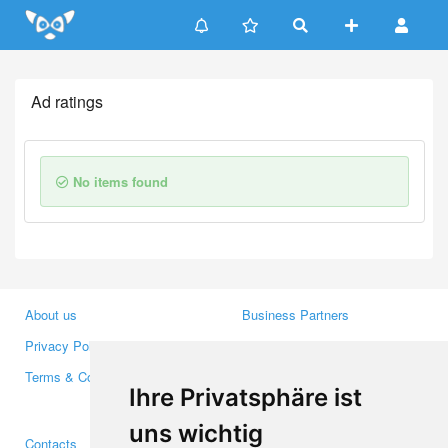
Update cookies preferences
Ad ratings
No items found
About us
Business Partners
Privacy Policy
Investors
Terms & Conditions
Press
Ihre Privatsphäre ist
Media
uns wichtig
Contacts
Facebook