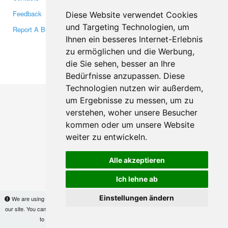
Feedback
Twitter
Diese Website verwendet Cookies
und Targeting Technologien, um
Report A Bug
YouTube
Ihnen ein besseres Internet-Erlebnis
Google+
zu ermöglichen und die Werbung,
die Sie sehen, besser an Ihre
Makis
© Copyright 2026
Bedürfnisse anzupassen. Diese
Technologien nutzen wir außerdem,
um Ergebnisse zu messen, um zu
verstehen, woher unsere Besucher
kommen oder um unsere Website
weiter zu entwickeln.
Alle akzeptieren
Ich lehne ab
Einstellungen ändern
We are using cookies to provide statistics that help us give you the best experience of
our site. You can find out more
here
and block them if you prefer. However, by continuing
to use the site without changes, you are agreeing to it.
OK