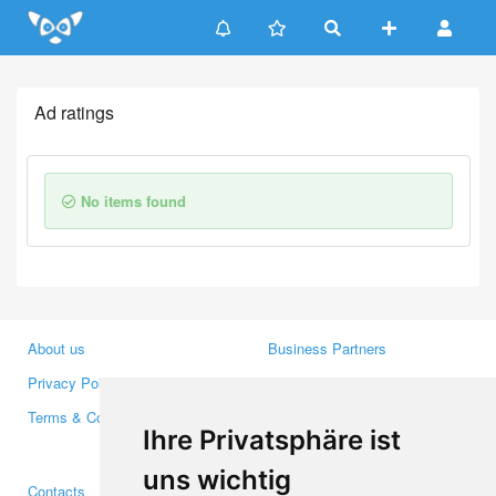
Update cookies preferences
Ad ratings
No items found
About us
Business Partners
Privacy Policy
Investors
Terms & Conditions
Press
Ihre Privatsphäre ist
Media
uns wichtig
Contacts
Facebook