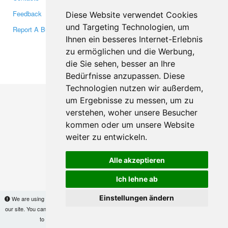
Feedback
Twitter
Diese Website verwendet Cookies
und Targeting Technologien, um
Report A Bug
YouTube
Ihnen ein besseres Internet-Erlebnis
Google+
zu ermöglichen und die Werbung,
die Sie sehen, besser an Ihre
Makis
© Copyright 2026
Bedürfnisse anzupassen. Diese
Technologien nutzen wir außerdem,
um Ergebnisse zu messen, um zu
verstehen, woher unsere Besucher
kommen oder um unsere Website
weiter zu entwickeln.
Alle akzeptieren
Ich lehne ab
Einstellungen ändern
We are using cookies to provide statistics that help us give you the best experience of
our site. You can find out more
here
and block them if you prefer. However, by continuing
to use the site without changes, you are agreeing to it.
OK