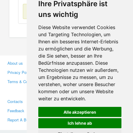
Ihre Privatsphäre ist
No items found
uns wichtig
Diese Website verwendet Cookies
und Targeting Technologien, um
Ihnen ein besseres Internet-Erlebnis
zu ermöglichen und die Werbung,
die Sie sehen, besser an Ihre
Bedürfnisse anzupassen. Diese
About us
Business Partners
Technologien nutzen wir außerdem,
Privacy Policy
Investors
um Ergebnisse zu messen, um zu
Terms & Conditions
Press
verstehen, woher unsere Besucher
Media
kommen oder um unsere Website
weiter zu entwickeln.
Contacts
Facebook
Feedback
Twitter
Alle akzeptieren
Report A Bug
YouTube
Ich lehne ab
Google+